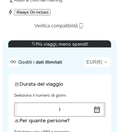
Addio ai costi del roaming
Always On incluso
Verifica compatibilità
Più viaggi, meno spendi!
EUR
(
€
)
Goditi i
dati illimitati
Durata del viaggio
Seleziona il numero di giorni
1
Per quante persone?
Seleziona una eSIM a persona