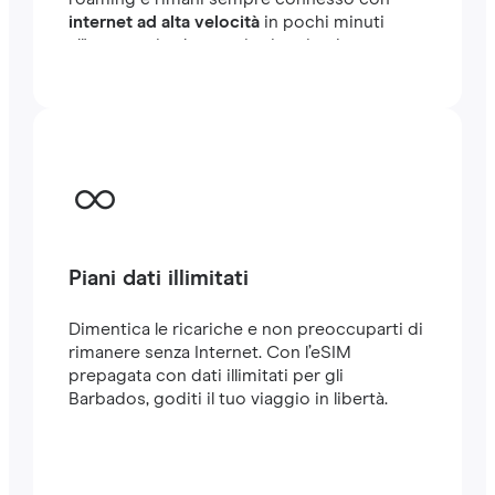
internet ad alta velocità
in pochi minuti
all'estero, sia che tu stia viaggiando o
lavorando.
Piani dati illimitati
Dimentica le ricariche e non preoccuparti di
rimanere senza Internet. Con l’eSIM
prepagata con dati illimitati per gli
Barbados, goditi il tuo viaggio in libertà.