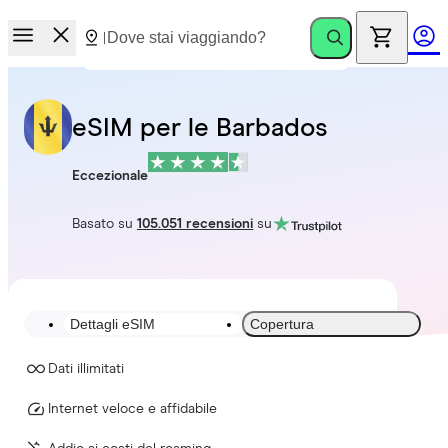
eSIM per le Barbados
Eccezionale
Basato su
105.051 recensioni
su
Dettagli eSIM
Copertura
Dati illimitati
Internet veloce e affidabile