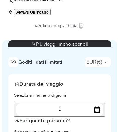
Addio ai costi del roaming
Always On incluso
Verifica compatibilità
Più viaggi, meno spendi!
EUR
(
€
)
Goditi i
dati illimitati
Durata del viaggio
Seleziona il numero di giorni
1
Per quante persone?
Seleziona una eSIM a persona