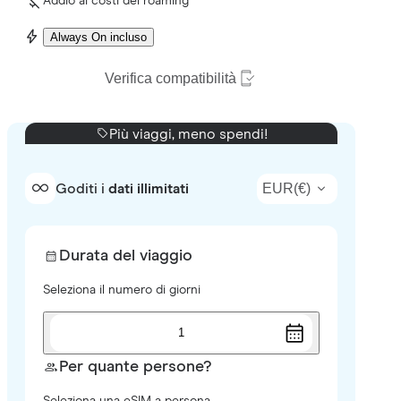
Addio ai costi del roaming
Always On incluso
Verifica compatibilità
Più viaggi, meno spendi!
EUR
(
€
)
Goditi i
dati illimitati
Durata del viaggio
Seleziona il numero di giorni
1
Per quante persone?
Seleziona una eSIM a persona