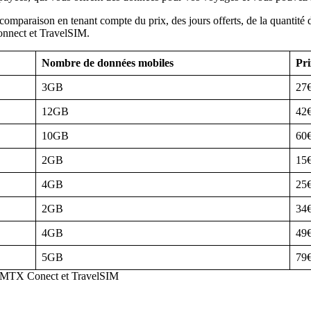
araison en tenant compte du prix, des jours offerts, de la quantité de 
Connect et TravelSIM.
Nombre de données mobiles
Pri
3GB
27
12GB
42
10GB
60
2GB
15
4GB
25
2GB
34
4GB
49
5GB
79
, MTX Conect et TravelSIM