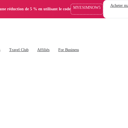
Acheter ma
MYESIMNOW5
'une réduction de 5 % en utilisant le code
s
Travel Club
Affiliés
For Business