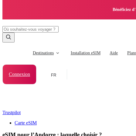
Bénéficiez d
Destinations
Installation eSIM
Aide
Plan
Connexion
FR
Trustpilot
Carte eSIM
eSIM pour l’Andorre : laquelle choisir ?