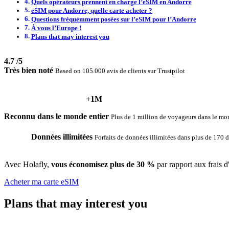
Quels opérateurs prennent en charge l’eSIM en Andorre
eSIM pour Andorre, quelle carte acheter ?
Questions fréquemment posées sur l’eSIM pour l’Andorre
À vous l’Europe !
Plans that may interest you
4.7
/5
Très bien noté
Based on 105.000 avis de clients sur Trustpilot
+1M
Reconnu dans le monde entier
Plus de 1 million de voyageurs dans le mon
Données illimitées
Forfaits de données illimitées dans plus de 170 d
Avec Holafly,
vous économisez plus de 30 %
par rapport aux frais d
Acheter ma carte eSIM
Plans that may interest you