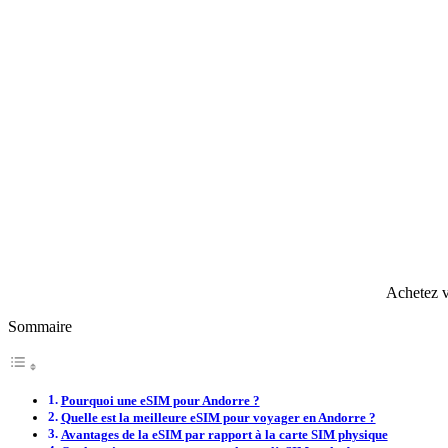
Achetez v
Sommaire
Pourquoi une eSIM pour Andorre ?
Quelle est la meilleure eSIM pour voyager en Andorre ?
Avantages de la eSIM par rapport à la carte SIM physique