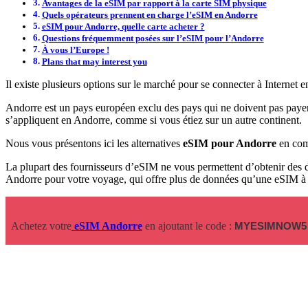
Avantages de la eSIM par rapport à la carte SIM physique
Quels opérateurs prennent en charge l’eSIM en Andorre
eSIM pour Andorre, quelle carte acheter ?
Questions fréquemment posées sur l’eSIM pour l’Andorre
À vous l’Europe !
Plans that may interest you
Il existe plusieurs options sur le marché pour se connecter à Internet
Andorre est un pays européen exclu des pays qui ne doivent pas payer 
s’appliquent en Andorre, comme si vous étiez sur un autre continent.
Nous vous présentons ici les alternatives
eSIM pour Andorre
en comp
La plupart des fournisseurs d’eSIM ne vous permettent d’obtenir de
Andorre pour votre voyage, qui offre plus de données qu’une eSIM à u
Achetez votre
eSIM Andorre
en ajoutant le code :
MYESIMNOW5