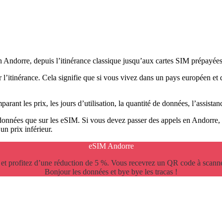
 en Andorre, depuis l’itinérance classique jusqu’aux cartes SIM prépayée
l’itinérance. Cela signifie que si vous vivez dans un pays européen et 
arant les prix, les jours d’utilisation, la quantité de données, l’assistance
s données que sur les eSIM. Si vous devez passer des appels en Andor
n prix inférieur.
eSIM Andorre
et profitez d’une réduction de 5 %. Vous recevrez un QR code à scanne
Bonjour les données et bye bye les tracas !