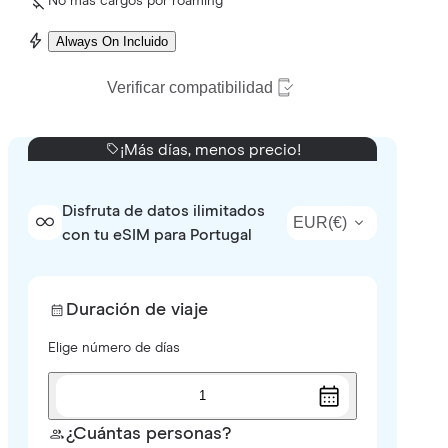
No más cargos por roaming
Always On Incluido
Verificar compatibilidad
¡Más días, menos precio!
Disfruta de datos ilimitados
EUR
(
€
)
con tu eSIM para Portugal
Duración de viaje
Elige número de días
1
¿Cuántas personas?