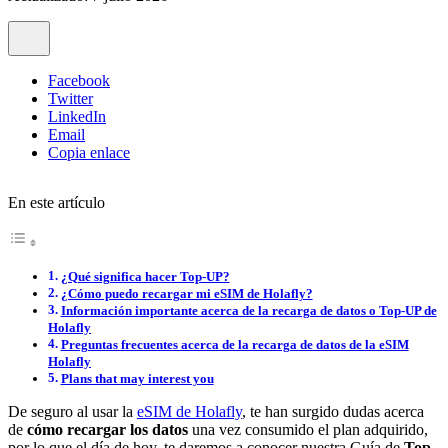
Facebook
Twitter
LinkedIn
Email
Copia enlace
En este artículo
¿Qué significa hacer Top-UP?
¿Cómo puedo recargar mi eSIM de Holafly?
Información importante acerca de la recarga de datos o Top-UP de
Holafly
Preguntas frecuentes acerca de la recarga de datos de la eSIM
Holafly
Plans that may interest you
De seguro al usar la
eSIM de Holafly
, te han surgido dudas acerca
de
cómo recargar los datos
una vez consumido el plan adquirido,
por lo que el día de hoy, te daremos a conocer nuestra Guía de
Top-