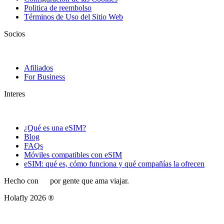
Politica de reembolso
Términos de Uso del Sitio Web
Socios
Afiliados
For Business
Interes
¿Qué es una eSIM?
Blog
FAQs
Móviles compatibles con eSIM
eSIM: qué es, cómo funciona y qué compañías la ofrecen
Hecho con
por gente que ama viajar.
Holafly 2026 ®