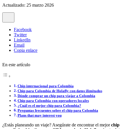
Actualizado: 25 marzo 2026
Facebook
Twitter
LinkedIn
Email
Copia enlace
En este artículo
Chip internacional para Colombia
Chip para Colombia de Holafly con datos ilimitados
Dónde comprar un chip para viajar a Colombia
Chip para Colombia con operadores locales
¿Cuál es el mejor chip para Colombia?
Preguntas frecuentes sobre el chip para Colombia
Plans that may interest you
¿Estás planeando un viaje? Asegúrate de encontrar el mejor
chip