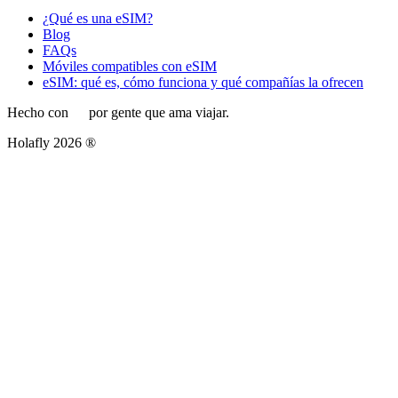
¿Qué es una eSIM?
Blog
FAQs
Móviles compatibles con eSIM
eSIM: qué es, cómo funciona y qué compañías la ofrecen
Hecho con
por gente que ama viajar.
Holafly 2026 ®