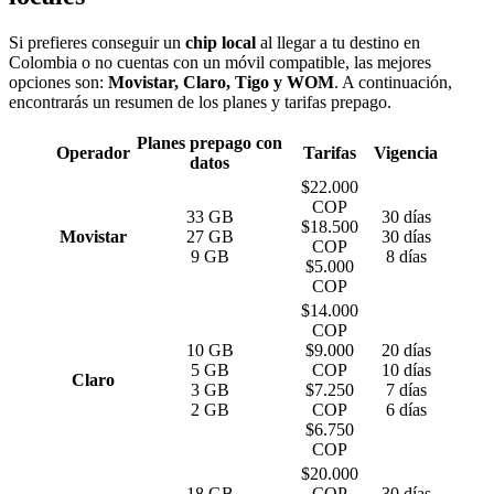
Si prefieres conseguir un
chip local
al llegar a tu destino en
Colombia o no cuentas con un móvil compatible, las mejores
opciones son:
Movistar, Claro, Tigo y WOM
. A continuación,
encontrarás un resumen de los planes y tarifas prepago.
Planes prepago con
Operador
Tarifas
Vigencia
datos
$22.000
COP
33 GB
30 días
$18.500
Movistar
27 GB
30 días
COP
9 GB
8 días
$5.000
COP
$14.000
COP
10 GB
$9.000
20 días
5 GB
COP
10 días
Claro
3 GB
$7.250
7 días
2 GB
COP
6 días
$6.750
COP
$20.000
18 GB
COP
30 días