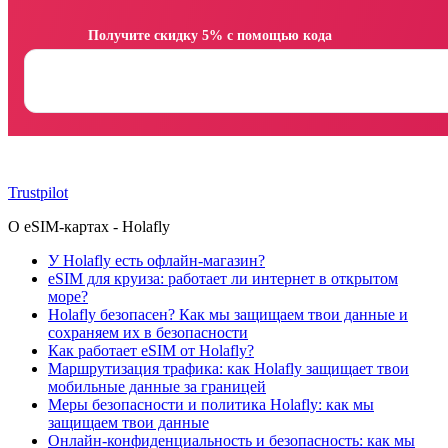
                Получите скидку 5% с помощью кода

Trustpilot
О eSIM-картах - Holafly
У Holafly есть офлайн-магазин?
eSIM для круиза: работает ли интернет в открытом
море?
Holafly безопасен? Как мы защищаем твои данные и
сохраняем их в безопасности
Как работает eSIM от Holafly?
Маршрутизация трафика: как Holafly защищает твои
мобильные данные за границей
Меры безопасности и политика Holafly: как мы
защищаем твои данные
Онлайн-конфиденциальность и безопасность: как мы