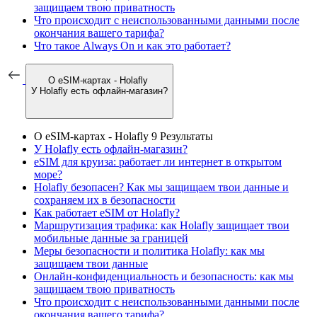
защищаем твою приватность
Что происходит с неиспользованными данными после
окончания вашего тарифа?
Что такое Always On и как это работает?
О eSIM-картах - Holafly
У Holafly есть офлайн-магазин?
О eSIM-картах - Holafly
9 Результаты
У Holafly есть офлайн-магазин?
eSIM для круиза: работает ли интернет в открытом
море?
Holafly безопасен? Как мы защищаем твои данные и
сохраняем их в безопасности
Как работает eSIM от Holafly?
Маршрутизация трафика: как Holafly защищает твои
мобильные данные за границей
Меры безопасности и политика Holafly: как мы
защищаем твои данные
Онлайн-конфиденциальность и безопасность: как мы
защищаем твою приватность
Что происходит с неиспользованными данными после
окончания вашего тарифа?