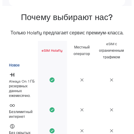
Почему выбирают нас?
Только Holafly предлагает сервис премиум-класса.
eSIM с
Местный
eSIM Holafly
ограниченным
оператор
трафиком
Новое
Always On: 1 ГБ
резервных
данных
ежемесячно.
Безлимитный
интернет
Без скрытых