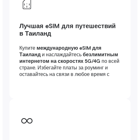
Лучшая eSIM для путешествий
в Таиланд
Купите
международную eSIM для
Таиланд
и наслаждайтесь
безлимитным
интернетом на скоростях 5G/4G
по всей
стране. Избегайте платы за роуминг и
оставайтесь на связи в любое время с
высокоскоростным интернетом
за
границей — подключение займет всего
несколько минут, где бы вы ни были, в
путешествии или по работе.