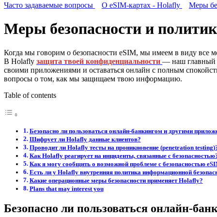
Часто задаваемые вопросы
О eSIM-картах - Holafly
Меры бе
Меры безопасности и политик
Когда мы говорим о безопасности eSIM, мы имеем в виду все 
В Holafly
защита твоей конфиденциальности
— наш главный 
своими приложениями и оставаться онлайн с полным спокойств
вопросы о том, как мы защищаем твою информацию.
Table of contents
Безопасно ли пользоваться онлайн-банкингом и другими прилож
Шифрует ли Holafly данные клиентов?
Проводит ли Holafly тесты на проникновение (penetration testing)
Как Holafly реагирует на инциденты, связанные с безопасностью
Как я могу сообщить о возможной проблеме с безопасностью eS
Есть ли у Holafly внутренняя политика информационной безопас
Какие операционные меры безопасности применяет Holafly?
Plans that may interest you
Безопасно ли пользоваться онлайн-ба