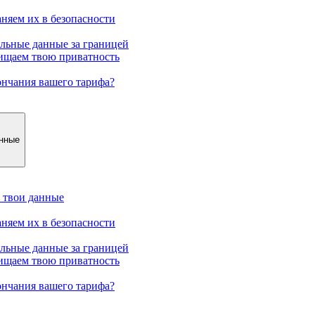
аняем их в безопасности
ильные данные за границей
щищаем твою приватность
ончания вашего тарифа?
анные
м твои данные
аняем их в безопасности
ильные данные за границей
щищаем твою приватность
ончания вашего тарифа?