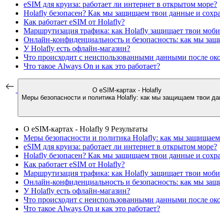
eSIM для круиза: работает ли интернет в открытом море?
Holafly безопасен? Как мы защищаем твои данные и сохр
Как работает eSIM от Holafly?
Маршрутизация трафика: как Holafly защищает твои моб
Онлайн-конфиденциальность и безопасность: как мы за
У Holafly есть офлайн-магазин?
Что происходит с неиспользованными данными после ок
Что такое Always On и как это работает?
О eSIM-картах - Holafly
Меры безопасности и политика Holafly: как мы защищаем твои д
О eSIM-картах - Holafly
9 Результаты
Меры безопасности и политика Holafly: как мы защищае
eSIM для круиза: работает ли интернет в открытом море?
Holafly безопасен? Как мы защищаем твои данные и сохр
Как работает eSIM от Holafly?
Маршрутизация трафика: как Holafly защищает твои моб
Онлайн-конфиденциальность и безопасность: как мы за
У Holafly есть офлайн-магазин?
Что происходит с неиспользованными данными после ок
Что такое Always On и как это работает?