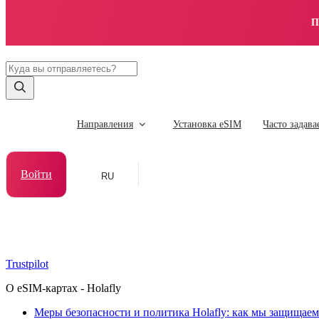
П
Направления
Установка eSIM
Часто задав
Войти
RU
Trustpilot
О eSIM-картах - Holafly
Меры безопасности и политика Holafly: как мы защищае