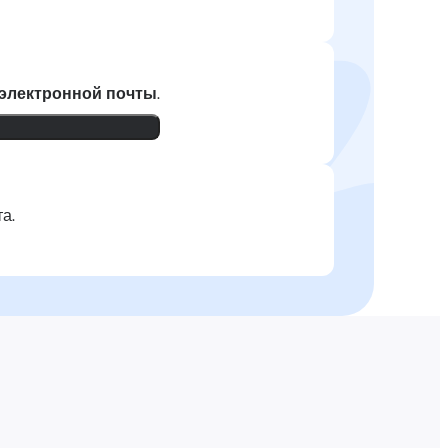
 электронной почты
.
а.