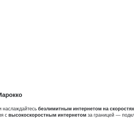
Марокко
и наслаждайтесь
безлимитным интернетом на скоростя
мя с
высокоскоростным интернетом
за границей — подкл