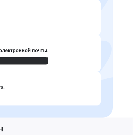
 электронной почты
.
а.
н