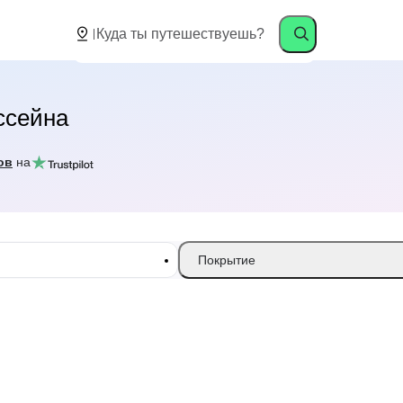
ссейна
ов
на
Покрытие