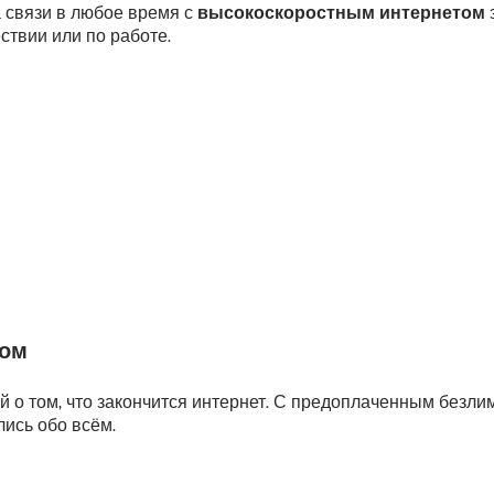
а связи в любое время с
высокоскоростным интернетом
ествии или по работе.
том
 о том, что закончится интернет. С предоплаченным безли
лись обо всём.