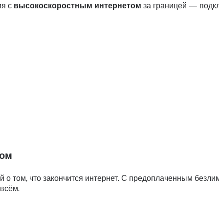
мя с
высокоскоростным интернетом
за границей — подкл
том
й о том, что закончится интернет. С предоплаченным без
 всём.