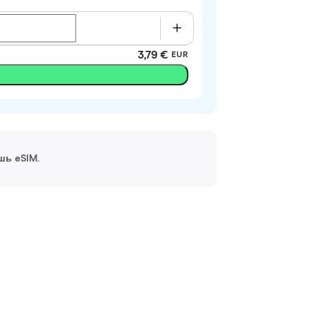
3,79 €
EUR
шь eSIM.