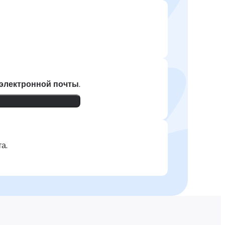
 электронной почты
.
а.