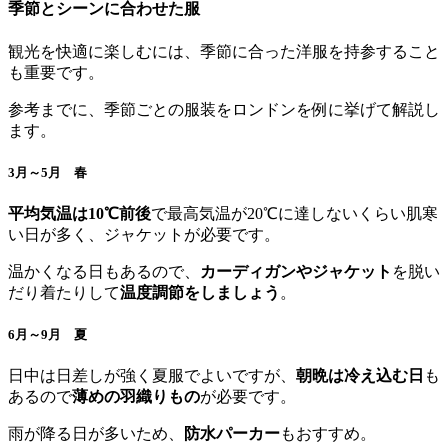
季節とシーンに合わせた服
観光を快適に楽しむには、季節に合った洋服を持参すること
も重要です。
参考までに、季節ごとの服装をロンドンを例に挙げて解説し
ます。
3月～5月 春
平均気温は10℃前後
で最高気温が20℃に達しないくらい肌寒
い日が多く、ジャケットが必要です。
温かくなる日もあるので、
カーディガンやジャケット
を脱い
だり着たりして
温度調節をしましょう
。
6月～9月 夏
日中は日差しが強く夏服でよいですが、
朝晩は冷え込む日
も
あるので
薄めの羽織りもの
が必要です。
雨が降る日が多いため、
防水パーカー
もおすすめ。