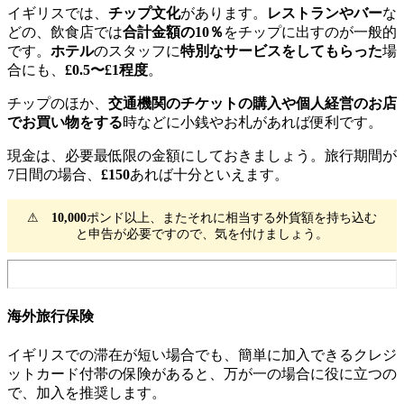
イギリスでは、
チップ文化
があります。
レストランやバー
な
どの、飲食店では
合計金額の10％
をチップに出すのが一般的
です。
ホテル
のスタッフに
特別なサービスをしてもらった
場
合にも、
£0.5〜£1程度
。
チップのほか、
交通機関のチケットの購入や個人経営のお店
でお買い物をする
時などに小銭やお札があれば便利です。
現金は、必要最低限の金額にしておきましょう。旅行期間が
7日間の場合、
£150
あれば十分といえます。
⚠
10,000
ポンド以上、またそれに相当する外貨額を持ち込む
と申告が必要ですので、気を付けましょう。
海外旅行保険
イギリスでの滞在が短い場合でも、簡単に加入できるクレジ
ットカード付帯の保険があると、万が一の場合に役に立つの
で、加入を推奨します。