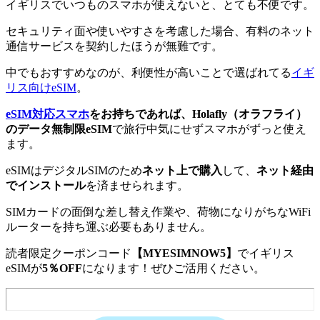
イギリスでいつものスマホが使えないと、とても不便です。
セキュリティ面や使いやすさを考慮した場合、有料のネット
通信サービスを契約したほうが無難です。
中でもおすすめなのが、利便性が高いことで選ばれてる
イギ
リス向けeSIM
。
eSIM対応スマホ
をお持ちであれば、Holafly（オラフライ）
のデータ無制限eSIM
で旅行中気にせずスマホがずっと使え
ます。
eSIMはデジタルSIMのため
ネット上で購入
して、
ネット経由
でインストール
を済ませられます。
SIMカードの面倒な差し替え作業や、荷物になりがちなWiFi
ルーターを持ち運ぶ必要もありません。
読者限定クーポンコード
【MYESIMNOW5】
でイギリス
eSIMが
5％OFF
になります！ぜひご活用ください。