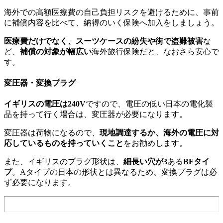
海外での高額医療費の自己負担リスクを避けるために、事前
に補償内容を比べて、納得のいく保険へ加入をしましょう。
医療費だけでなく、スーツケースの紛失や街で盗難被害
な
ど、
補償の対象が幅広い
海外旅行保険だと、なおさら安心で
す。
変圧器・変換プラグ
イギリスの電圧は240V
ですので、電圧の低い日本の電化製
品を持って行く場合は、変圧器が必要になります。
変圧器は荷物になるので、
現地調達するか、海外の電圧に対
応しているものを持っていくこと
をお勧めします。
また、イギリスのプラグ形状は、
細長い穴が3
ある
BFタイ
プ
。Aタイプの日本の形状とは異なるため、変換プラグは必
ず必要になります。