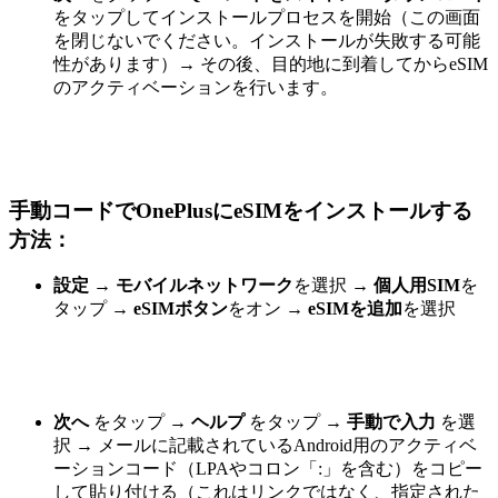
をタップしてインストールプロセスを開始（この画面
を閉じないでください。インストールが失敗する可能
性があります）
→
その後、目的地に到着してからeSIM
のアクティベーションを行います。
手動コードでOnePlusにeSIMをインストールする
方法：
設定
→ モバイルネットワーク
を選択
→ 個人用SIM
を
タップ
→ eSIMボタン
をオン
→ eSIMを追加
を選択
次へ
をタップ →
ヘルプ
をタップ →
手動で入力
を選
択 → メールに記載されているAndroid用のアクティベ
ーションコード（LPAやコロン「:」を含む）をコピー
して貼り付ける（これはリンクではなく、指定された