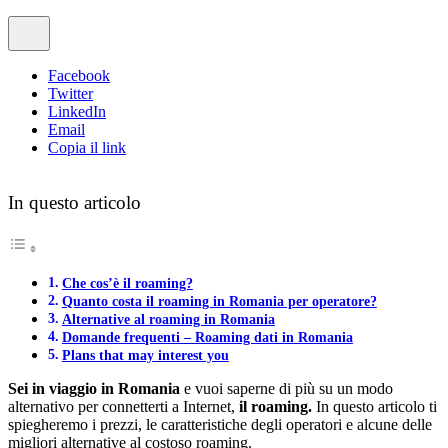
Facebook
Twitter
LinkedIn
Email
Copia il link
In questo articolo
Che cos’è il roaming?
Quanto costa il roaming in Romania per operatore?
Alternative al roaming in Romania
Domande frequenti – Roaming dati in Romania
Plans that may interest you
Sei in viaggio in Romania
e vuoi saperne di più su un modo
alternativo per connetterti a Internet,
il
roaming.
In questo articolo ti
spiegheremo i prezzi, le caratteristiche degli operatori e alcune delle
migliori alternative al costoso roaming.