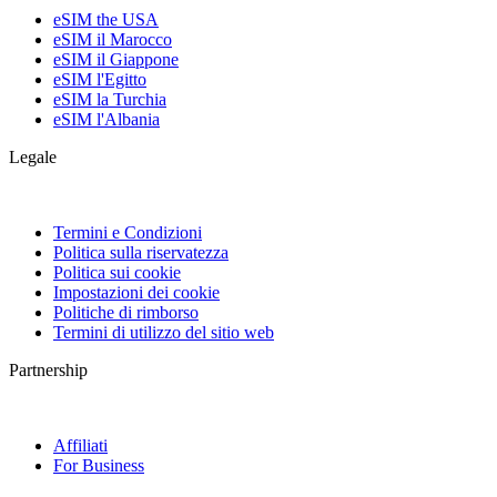
eSIM the USA
eSIM il Marocco
eSIM il Giappone
eSIM l'Egitto
eSIM la Turchia
eSIM l'Albania
Legale
Termini e Condizioni
Politica sulla riservatezza
Politica sui cookie
Impostazioni dei cookie
Politiche di rimborso
Termini di utilizzo del sitio web
Partnership
Affiliati
For Business