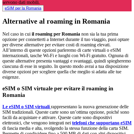
servono dati mobili.
eSIM per la Romania
Alternative al roaming in Romania
Nel caso in cui
il roaming per Romania
non sia la tua prima
opzione per connetterti a Internet durante il tuo viaggio, puoi optare
per diverse alternative per evitare costi di roaming elevati.
All’interno di queste opzioni parleremo di carte virtuali o eSIM
internazionali, tasche Wi-Fi e luoghi con Wi-Fi gratuito. Ognuna di
queste alternative presenta vantaggi e svantaggi, quindi spiegheremo
ciascuna di esse in seguito. In questo modo avrai a tua disposizione
diverse opzioni per scegliere quella che meglio si adatta alle tue
esigenze.
eSIM o SIM virtuale per evitare il roaming in
Romania
Le eSIM o SIM virtuali
rappresentano la nuova generazione delle
SIM tradizionali. Queste carte sono un’ottima opzione, poiché sono
facili da acquistare e attivare. Queste carte sono dispositivi
elettronici, che vengono integrati nei
telefoni che supportano eSIM
di fascia media e alta, svolgendo la stessa funzione della carta SIM.
Permette di condividere fino a 500 MB di dati con altri dispositivi.