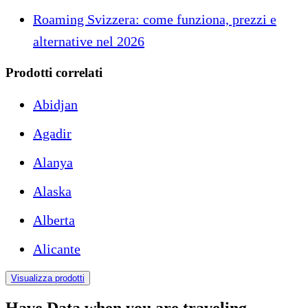
Roaming Svizzera: come funziona, prezzi e
alternative nel 2026
Prodotti correlati
Abidjan
Agadir
Alanya
Alaska
Alberta
Alicante
Visualizza prodotti
Have Data when you are traveling