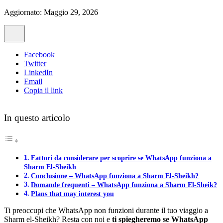
Aggiornato: Maggio 29, 2026
Facebook
Twitter
LinkedIn
Email
Copia il link
In questo articolo
Fattori da considerare per scoprire se WhatsApp funziona a
Sharm El-Sheikh
Conclusione – WhatsApp funziona a Sharm El-Sheikh?
Domande frequenti – WhatsApp funziona a Sharm El-Sheik?
Plans that may interest you
Ti preoccupi che WhatsApp non funzioni durante il tuo viaggio a
Sharm el-Sheikh? Resta con noi e
ti spiegheremo se WhatsApp