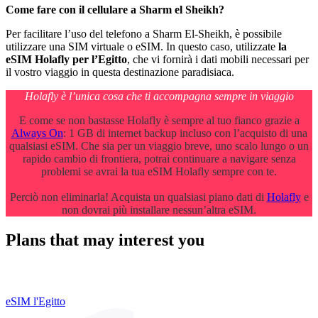
Come fare con il cellulare a Sharm el Sheikh?
Per facilitare l’uso del telefono a Sharm El-Sheikh, è possibile
utilizzare una SIM virtuale o eSIM. In questo caso, utilizzate
la
eSIM Holafly per l’Egitto
, che vi fornirà i dati mobili necessari per
il vostro viaggio in questa destinazione paradisiaca.
Holafly è l’unica cosa che ti accompagna sempre in viaggio
E come se non bastasse Holafly è sempre al tuo fianco grazie a
Always On
: 1 GB di internet backup incluso con l’acquisto di una
qualsiasi eSIM. Che sia per un viaggio breve, uno scalo lungo o un
rapido cambio di frontiera, potrai continuare a navigare senza
problemi se avrai la tua eSIM Holafly sempre con te.
Perciò non eliminarla! Acquista un qualsiasi piano dati di
Holafly
e
non dovrai più installare nessun’altra eSIM.
Plans that may interest you
eSIM l'Egitto