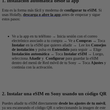
1. Instalación automática desde la app
Esta es la forma más fácil y moderna de
configurar tu eSIM
. Si
usas Holafly,
descarga o abre la app
antes de empezar y sigue
estos pasos:
Ve a la app en tu teléfono
→
Inicia sesión con el correo
electrónico asociado a tu compra
→
Ve a
Compras
→
Toca
Instalar
en la eSIM que quieres añadir
→
Lee los
Consejos
de instalación
y pulsa en
Entendido
para seguir
→
Elige
Instalación automática
→
Toca
Instalar eSIM
→
Luego,
selecciona
Añadir
y
Configurar
para guardar la eSIM
dentro del menú de Red móvil de tu Sony
→
Toca
Ajustes
y
continúa con la activación.
2. Instalar una eSIM en Sony usando un código QR
Puedes añadir tu eSIM directamente
desde los ajustes de tu móvil
,
ya sea escaneando el código QR o seleccionando la imagen de este