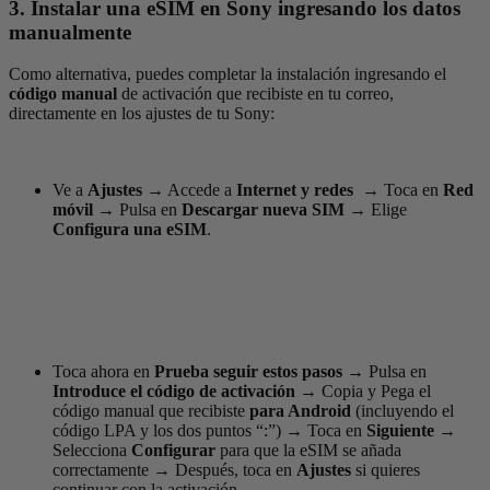
3. Instalar una eSIM en Sony ingresando los datos
manualmente
Como alternativa, puedes completar la instalación ingresando el
código manual
de activación que recibiste en tu correo,
directamente en los ajustes de tu Sony:
Ve a
Ajustes
→
Accede a
Internet y redes
→
Toca en
Red
móvil
→
Pulsa en
Descargar nueva SIM
→
Elige
Configura una eSIM
.
Toca ahora en
Prueba seguir estos pasos
→
Pulsa en
Introduce el código de activación
→
Copia y Pega el
código manual que recibiste
para Android
(incluyendo el
código LPA y los dos puntos “:”)
→
Toca en
Siguiente →
Selecciona
Configurar
para que la eSIM se añada
correctamente
→
Después, toca en
Ajustes
si quieres
continuar con la activación.