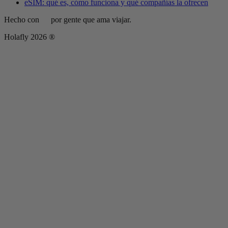
eSIM: qué es, cómo funciona y qué compañías la ofrecen
Hecho con
por gente que ama viajar.
Holafly 2026 ®