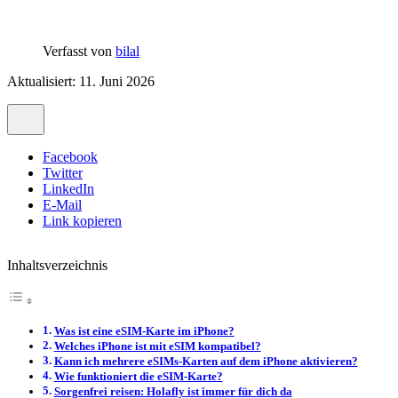
Verfasst von
bilal
Aktualisiert: 11. Juni 2026
Facebook
Twitter
LinkedIn
E-Mail
Link kopieren
Inhaltsverzeichnis
Was ist eine eSIM-Karte im iPhone?
Welches iPhone ist mit eSIM kompatibel?
Kann ich mehrere eSIMs-Karten auf dem iPhone aktivieren?
Wie funktioniert die eSIM-Karte?
Sorgenfrei reisen: Holafly ist immer für dich da