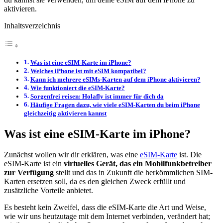
aktivieren.
Inhaltsverzeichnis
Was ist eine eSIM-Karte im iPhone?
Welches iPhone ist mit eSIM kompatibel?
Kann ich mehrere eSIMs-Karten auf dem iPhone aktivieren?
Wie funktioniert die eSIM-Karte?
Sorgenfrei reisen: Holafly ist immer für dich da
Häufige Fragen dazu, wie viele eSIM-Karten du beim iPhone
gleichzeitig aktivieren kannst
Was ist eine eSIM-Karte im iPhone?
Zunächst wollen wir dir erklären, was eine
eSIM-Karte
ist. Die
eSIM-Karte ist ein
virtuelles Gerät, das ein Mobilfunkbetreiber
zur Verfügung
stellt und das in Zukunft die herkömmlichen SIM-
Karten ersetzen soll, da es den gleichen Zweck erfüllt und
zusätzliche Vorteile anbietet.
Es besteht kein Zweifel, dass die eSIM-Karte die Art und Weise,
wie wir uns heutzutage mit dem Internet verbinden, verändert hat;