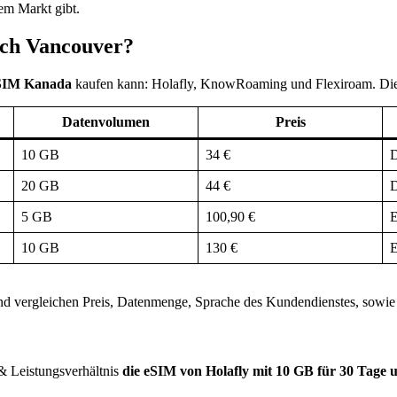
dem Markt gibt.
nach Vancouver?
IM Kanada
kaufen kann: Holafly, KnowRoaming und Flexiroam. Diese
Datenvolumen
Preis
10 GB
34 €
D
20 GB
44 €
D
5 GB
100,90 €
E
10 GB
130 €
E
nd vergleichen Preis, Datenmenge, Sprache des Kundendienstes, sowie 
 & Leistungsverhältnis
die eSIM von Holafly mit 10 GB für 30 Tage u