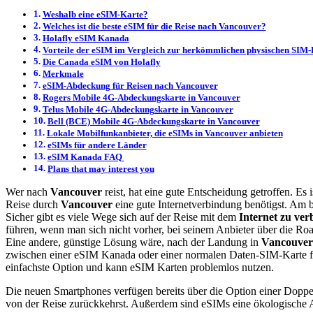
Weshalb eine eSIM-Karte?
Welches ist die beste eSIM für die Reise nach Vancouver?
Holafly eSIM Kanada
Vorteile der eSIM im Vergleich zur herkömmlichen physischen SIM-
Die Canada eSIM von Holafly
Merkmale
eSIM-Abdeckung für Reisen nach Vancouver
Rogers Mobile 4G-Abdeckungskarte in Vancouver
Telus Mobile 4G-Abdeckungskarte in Vancouver
Bell (BCE) Mobile 4G-Abdeckungskarte in Vancouver
Lokale Mobilfunkanbieter, die eSIMs in Vancouver anbieten
eSIMs für andere Länder
eSIM Kanada FAQ
Plans that may interest you
Wer nach
Vancouver
reist, hat eine gute Entscheidung getroffen. E
Reise durch
Vancouver
eine gute Internetverbindung benötigst. Am 
Sicher gibt es viele Wege sich auf der Reise mit dem
Internet zu ver
führen, wenn man sich nicht vorher, bei seinem Anbieter über die R
Eine andere, günstige Lösung wäre, nach der Landung in
Vancouver
zwischen einer eSIM Kanada oder einer normalen Daten-SIM-Karte 
einfachste Option und kann eSIM Karten problemlos nutzen.
Die neuen Smartphones verfügen bereits über die Option einer Doppe
von der Reise zurückkehrst. Außerdem sind eSIMs eine ökologische Al