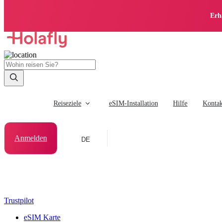
Erh
Reiseziele
eSIM-Installation
Hilfe
Kontak
Anmelden
DE
Trustpilot
eSIM Karte