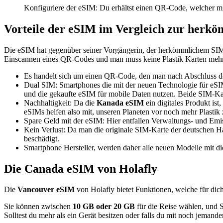
Konfiguriere der eSIM: Du erhältst einen QR-Code, welcher m
Vorteile der eSIM im Vergleich zur herk
Die eSIM hat gegenüber seiner Vorgängerin, der herkömmlichem SIM-Ka
Einscannen eines QR-Codes und man muss keine Plastik Karten mehr
Es handelt sich um einen QR-Code, den man nach Abschluss des K
Dual SIM: Smartphones die mit der neuen Technologie für eSIM
und die gekaufte eSIM für mobile Daten nutzen. Beide SIM-Kart
Nachhaltigkeit: Da die
Kanada eSIM
ein digitales Produkt is
eSIMs helfen also mit, unseren Planeten vor noch mehr Plastik
Spare Geld mit der eSIM: Hier entfallen Verwaltungs- und Emis
Kein Verlust: Da man die originale SIM-Karte der deutschen Ha
beschädigt.
Smartphone Hersteller, werden daher alle neuen Modelle mit dies
Die Canada eSIM von Holafly
Die
Vancouver eSIM
von Holafly bietet Funktionen, welche für dich
Sie können zwischen
10 GB oder 20 GB
für die Reise wählen, und 
Solltest du mehr als ein Gerät besitzen oder falls du mit noch jeman