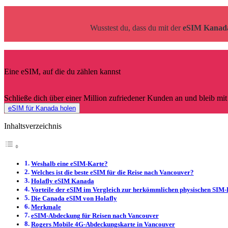
Wusstest du, dass du mit der
eSIM
Kanad
Eine eSIM, auf die du zählen kannst
Schließe dich über einer Million zufriedener Kunden an und bleib mi
eSIM für Kanada holen
Inhaltsverzeichnis
Weshalb eine eSIM-Karte?
Welches ist die beste eSIM für die Reise nach Vancouver?
Holafly eSIM Kanada
Vorteile der eSIM im Vergleich zur herkömmlichen physischen SIM-
Die Canada eSIM von Holafly
Merkmale
eSIM-Abdeckung für Reisen nach Vancouver
Rogers Mobile 4G-Abdeckungskarte in Vancouver