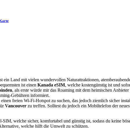
Karte
s ist ein Land mit vielen wundervollen Naturattraktionen, atemberauben
bequemsten ist einen
Kanada eSIM
, welche kostengünstig ist und sofor
binden
, als erste würde mir das Roaming mit dem heimischen Anbieter 
oaming-Gebühren informiert.
einen freien Wi-Fi-Hotspot zu suchen, das jedoch ziemlich sicher instab
für
Vancouver
zu treffen. Solltest du jedoch ein Mobiltelefon der neue
l-SIM, welche sicher, komfortabel und günstig ist, sodass du keine b
ternative, welche hilft die Umwelt zu schützen.