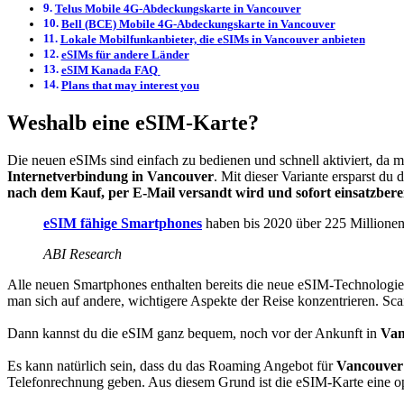
Telus Mobile 4G-Abdeckungskarte in Vancouver
Bell (BCE) Mobile 4G-Abdeckungskarte in Vancouver
Lokale Mobilfunkanbieter, die eSIMs in Vancouver anbieten
eSIMs für andere Länder
eSIM Kanada FAQ
Plans that may interest you
Weshalb eine eSIM-Karte?
Die neuen eSIMs sind einfach zu bedienen und schnell aktiviert, da m
Internetverbindung in Vancouver
. Mit dieser Variante ersparst d
nach dem Kauf, per E-Mail versandt wird und sofort einsatzbereit
eSIM fähige Smartphones
haben bis 2020 über 225 Millionen 
ABI Research
Alle neuen Smartphones enthalten bereits die neue eSIM-Technologie
man sich auf andere, wichtigere Aspekte der Reise konzentrieren. Sc
Dann kannst du die eSIM ganz bequem, noch vor der Ankunft in
Van
Es kann natürlich sein, dass du das Roaming Angebot für
Vancouver
Telefonrechnung geben. Aus diesem Grund ist die eSIM-Karte eine o