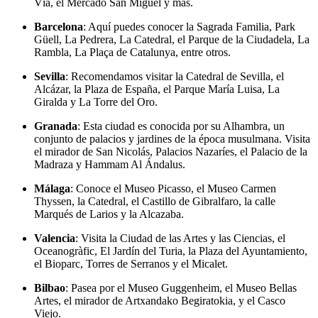
Vía, el Mercado San Miguel y más.
Barcelona
: Aquí puedes conocer la Sagrada Familia, Park
Güell, La Pedrera, La Catedral, el Parque de la Ciudadela, La
Rambla, La Plaça de Catalunya, entre otros.
Sevilla
: Recomendamos visitar la Catedral de Sevilla, el
Alcázar, la Plaza de España, el Parque María Luisa, La
Giralda y La Torre del Oro.
Granada
: Esta ciudad es conocida por su Alhambra, un
conjunto de palacios y jardines de la época musulmana. Visita
el mirador de San Nicolás, Palacios Nazaríes, el Palacio de la
Madraza y Hammam Al Ándalus.
Málaga
: Conoce el Museo Picasso, el Museo Carmen
Thyssen, la Catedral, el Castillo de Gibralfaro, la calle
Marqués de Larios y la Alcazaba.
Valencia
: Visita la Ciudad de las Artes y las Ciencias, el
Oceanogràfic, El Jardín del Turia, la Plaza del Ayuntamiento,
el Bioparc, Torres de Serranos y el Micalet.
Bilbao
: Pasea por el Museo Guggenheim, el Museo Bellas
Artes, el mirador de Artxandako Begiratokia, y el Casco
Viejo.