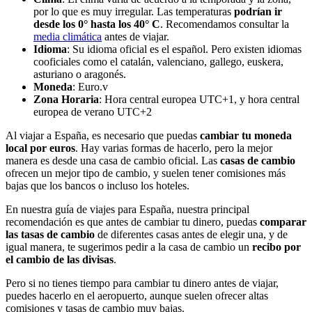
por lo que es muy irregular. Las temperaturas
podrían ir
desde los 0° hasta los 40° C
. Recomendamos consultar la
media climática
antes de viajar.
Idioma
: Su idioma oficial es el español. Pero existen idiomas
cooficiales como el catalán, valenciano, gallego, euskera,
asturiano o aragonés.
Moneda
: Euro.v
Zona Horaria
: Hora central europea UTC+1, y hora central
europea de verano UTC+2
Al viajar a España, es necesario que puedas
cambiar tu moneda
local por euros
. Hay varias formas de hacerlo, pero la mejor
manera es desde una casa de cambio oficial. Las
casas de cambio
ofrecen un mejor tipo de cambio, y suelen tener comisiones más
bajas que los bancos o incluso los hoteles.
En nuestra guía de viajes para España, nuestra principal
recomendación es que antes de cambiar tu dinero, puedas
comparar
las tasas de cambio
de diferentes casas antes de elegir una, y de
igual manera, te sugerimos pedir a la casa de cambio un
recibo por
el cambio de las divisas
.
Pero si no tienes tiempo para cambiar tu dinero antes de viajar,
puedes hacerlo en el aeropuerto, aunque suelen ofrecer altas
comisiones y tasas de cambio muy bajas.