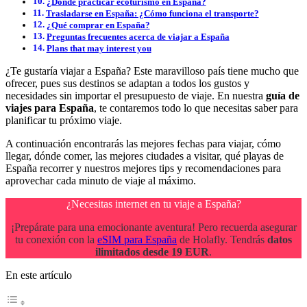
¿Dónde practicar ecoturismo en España?
Trasladarse en España: ¿Cómo funciona el transporte?
¿Qué comprar en España?
Preguntas frecuentes acerca de viajar a España
Plans that may interest you
¿Te gustaría viajar a España? Este maravilloso país tiene mucho que
ofrecer, pues sus destinos se adaptan a todos los gustos y
necesidades sin importar el presupuesto de viaje. En nuestra
guía de
viajes para España
, te contaremos todo lo que necesitas saber para
planificar tu próximo viaje.
A continuación encontrarás las mejores fechas para viajar, cómo
llegar, dónde comer, las mejores ciudades a visitar, qué playas de
España recorrer y nuestros mejores tips y recomendaciones para
aprovechar cada minuto de viaje al máximo.
¿Necesitas internet en tu viaje a España?
¡Prepárate para una emocionante aventura! Pero recuerda asegurar
tu conexión con la
eSIM para España
de Holafly. Tendrás
datos
ilimitados desde 19 EUR
.
En este artículo