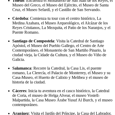
Toledo
: Encuentra el Monasterio de San Juan de los Reyes, el
Museo del Greco, el Museo del Ejército, el Museo de Santa
Cruz, el Museo Sefardí, y el Castillo de San Servando.
Córdoba
: Comienza tu tour con el centro histórico, La
Medina Azahara, el Museo Arqueológico, el Alcázar de los
Reyes Cristianos, La Mezquita, el Patio de los Naranjos, y el
Puente Romano.
Santiago
de
Compostela
: Visita la Catedral de Santiago
Apóstol, el Museo del Pueblo Gallego, el Centro de Arte
Contemporáneo, el Monasterio de San Martiño Pinario, la
ciudad vieja, la Cidade da Cultura, y el Museo do Viño de
Galicia.
Salamanca
: Recorre la Catedral, la Casa Lis, el puente
romano, La Clerecía, el Palacio de Monterrey, el Museo y su
Casa-Museo, el Huerto de Calixto y Melibea y el museo de
historia de la ciudad.
Cáceres
: Inicia tu aventura en el casco histórico, la Catedral
de Coria, el museo de Helga Alvear, el museo Vostell-
Malpartida, la Casa Museo Árabe Yusuf Al Burch, y el museo
contemporáneo.
Aranjuez
: Visita el Jardín del Príncipe, la Casa del Labrador,