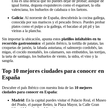
Esta es una delicia que no puedes dejar de probar; aunque de
igual forma, degusta exquisiteces como el esgarraet, la olla
valenciana, los buñuelos de calabaza o los fartons.
Galicia
: Al noroeste de España, descubrirás la cocina gallega,
conocida por sus mariscos y el pescado fresco. Puedes probar
platos como el pulpo a la gallega, el bacalao al pil pil y las
vieiras a la plancha.
Sin importar la ubicación, apunta estos
platillos infaltables en tu
recorrido gastronómico
: el jamón ibérico, la tortilla de patatas, las
croquetas de jamón, la fabada asturiana, el salmorejo cordobés, las
migas, el cocido montañés, los calamares, sus embutidos, las torrijas,
la tarta de santiago, los buñuelos de viento, la sidra, el vino y la
sangría.
Top 10 mejores ciudades para conocer en
España
Descubre el país Ibérico con nuestra lista de las
10 mejores
ciudades para conocer en España
:
Madrid
: En la capital puedes visitar el Palacio Real, el Museo
del Prado, el parque Retiro, la Plaza Mayor, la Calle Gran