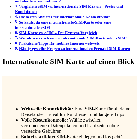
mobiles Internet weltweit?
Vergleich: eSIM vs. internationale SIM-Karten – Preise und
Konditionen
Die besten Anbieter für internationale Konnektivität
So kaufst du eine internationale-SIM-Karte oder eine
internationale eSIM
SIM-Karte vs. eSIM – Der Express-Vergleich
Wie aktiviere ich meine internationale SIM-Karte oder eSIM?
Praktische Tipps für mobiles Internet weltweit
Häufig gestellte Fragen zu internationalen Prepaid-SIM-Karten
Internationale SIM Karte auf einen Blick
Weltweite Konnektivität:
Eine SIM-Karte für all deine
Reiseländer – ideal für Rundreisen und längere Trips
Volle Kostenkontrolle:
Wähle zwischen
verschiedenen Datenpaketen und Laufzeiten ohne
versteckte Gebühren
Sofort startklar:
SIM-Karte einlegen und los geht’s –