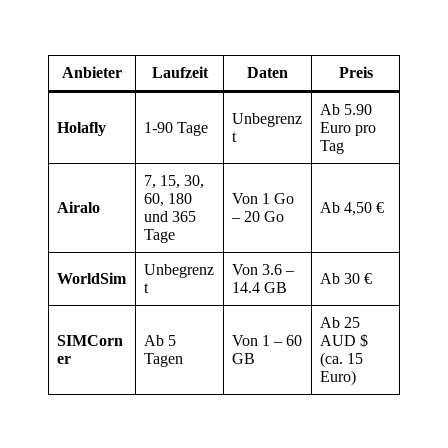
Anbieter
Laufzeit
Daten
Preis
Ab 5.90
Unbegrenz
Holafly
1-90 Tage
Euro pro
t
Tag
7, 15, 30,
60, 180
Von 1 Go
Airalo
Ab 4,50 €
und 365
– 20 Go
Tage
Unbegrenz
Von 3.6 –
WorldSim
Ab 30 €
t
14.4 GB
Ab 25
SIMCorn
Ab 5
Von 1 – 60
AUD $
er
Tagen
GB
(ca. 15
Euro)