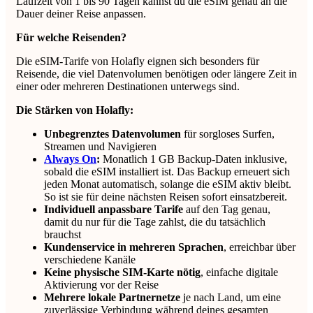
Laufzeit von 1 bis 90 Tagen kannst du die eSIM genau an die
Dauer deiner Reise anpassen.
Für welche Reisenden?
Die eSIM-Tarife von Holafly eignen sich besonders für
Reisende, die viel Datenvolumen benötigen oder längere Zeit in
einer oder mehreren Destinationen unterwegs sind.
Die Stärken von Holafly:
Unbegrenztes Datenvolumen
für sorgloses Surfen,
Streamen und Navigieren
Always On
:
Monatlich 1 GB Backup-Daten inklusive,
sobald die eSIM installiert ist. Das Backup erneuert sich
jeden Monat automatisch, solange die eSIM aktiv bleibt.
So ist sie für deine nächsten Reisen sofort einsatzbereit.
Individuell anpassbare Tarife
auf den Tag genau,
damit du nur für die Tage zahlst, die du tatsächlich
brauchst
Kundenservice in mehreren Sprachen
, erreichbar über
verschiedene Kanäle
Keine physische SIM-Karte nötig
, einfache digitale
Aktivierung vor der Reise
Mehrere lokale Partnernetze
je nach Land, um eine
zuverlässige Verbindung während deines gesamten