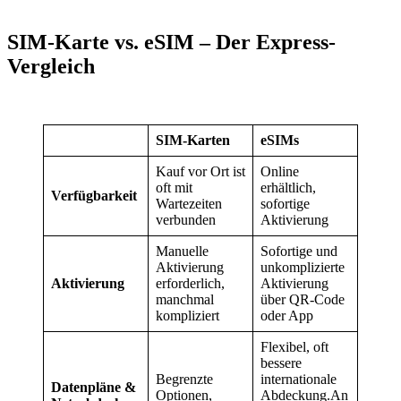
SIM-Karte vs. eSIM – Der Express-
Vergleich
SIM-Karten
eSIMs
Kauf vor Ort ist
Online
oft mit
erhältlich,
Verfügbarkeit
Wartezeiten
sofortige
verbunden
Aktivierung
Manuelle
Sofortige und
Aktivierung
unkomplizierte
Aktivierung
erforderlich,
Aktivierung
manchmal
über QR-Code
kompliziert
oder App
Flexibel, oft
bessere
Begrenzte
internationale
Datenpläne &
Optionen,
Abdeckung.An