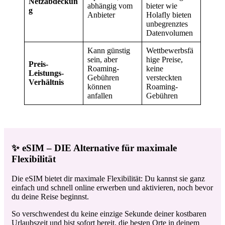
Netzabdeckun
abhängig vom
bieter wie
g
Anbieter
Holafly bieten
unbegrenztes
Datenvolumen
Kann günstig
Wettbewerbsfä
sein, aber
hige Preise,
Preis-
Roaming-
keine
Leistungs-
Gebühren
versteckten
Verhältnis
können
Roaming-
anfallen
Gebühren
✨ eSIM – DIE Alternative für maximale
Flexibilität
Die eSIM bietet dir maximale Flexibilität: Du kannst sie ganz
einfach und schnell online erwerben und aktivieren, noch bevor
du deine Reise beginnst.
So verschwendest du keine einzige Sekunde deiner kostbaren
Urlaubszeit und bist sofort bereit, die besten Orte in deinem