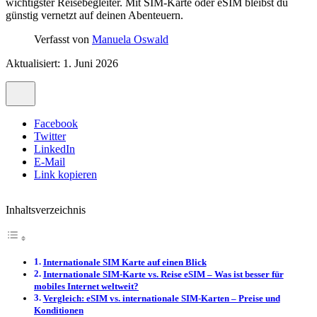
wichtigster Reisebegleiter. Mit SIM-Karte oder eSIM bleibst du
günstig vernetzt auf deinen Abenteuern.
Verfasst von
Manuela Oswald
Aktualisiert: 1. Juni 2026
Facebook
Twitter
LinkedIn
E-Mail
Link kopieren
Inhaltsverzeichnis
Internationale SIM Karte auf einen Blick
Internationale SIM-Karte vs. Reise eSIM – Was ist besser für
mobiles Internet weltweit?
Vergleich: eSIM vs. internationale SIM-Karten – Preise und
Konditionen