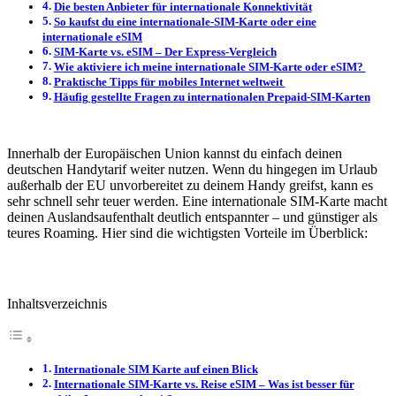
Die besten Anbieter für internationale Konnektivität
So kaufst du eine internationale-SIM-Karte oder eine
internationale eSIM
SIM-Karte vs. eSIM – Der Express-Vergleich
Wie aktiviere ich meine internationale SIM-Karte oder eSIM?
Praktische Tipps für mobiles Internet weltweit
Häufig gestellte Fragen zu internationalen Prepaid-SIM-Karten
Innerhalb der Europäischen Union kannst du einfach deinen
deutschen Handytarif weiter nutzen. Wenn du hingegen im Urlaub
außerhalb der EU unvorbereitet zu deinem Handy greifst, kann es
sehr schnell sehr teuer werden. Eine internationale SIM-Karte macht
deinen Auslandsaufenthalt deutlich entspannter – und günstiger als
teures Roaming. Hier sind die wichtigsten Vorteile im Überblick:
Inhaltsverzeichnis
Internationale SIM Karte auf einen Blick
Internationale SIM-Karte vs. Reise eSIM – Was ist besser für