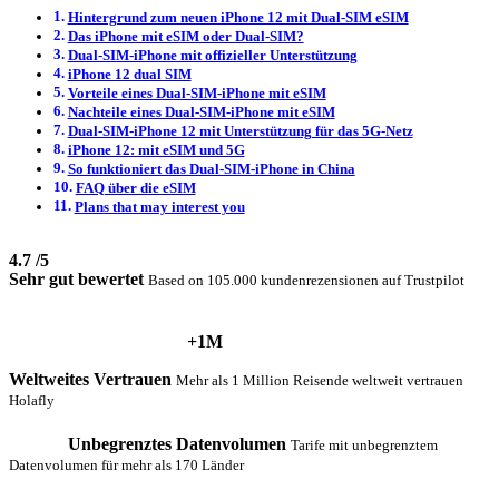
Hintergrund zum neuen iPhone 12 mit Dual-SIM eSIM
Das iPhone mit eSIM oder Dual-SIM?
Dual-SIM-iPhone mit offizieller Unterstützung
iPhone 12 dual SIM
Vorteile eines Dual-SIM-iPhone mit eSIM
Nachteile eines Dual-SIM-iPhone mit eSIM
Dual-SIM-iPhone 12 mit Unterstützung für das 5G-Netz
iPhone 12: mit eSIM und 5G
So funktioniert das Dual-SIM-iPhone in China
FAQ über die eSIM
Plans that may interest you
4.7
/5
Sehr gut bewertet
Based on 105.000 kundenrezensionen auf Trustpilot
+1M
Weltweites Vertrauen
Mehr als 1 Million Reisende weltweit vertrauen
Holafly
Unbegrenztes Datenvolumen
Tarife mit unbegrenztem
Datenvolumen für mehr als 170 Länder