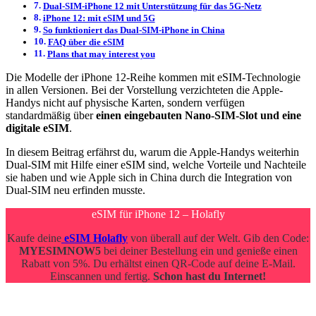
Dual-SIM-iPhone 12 mit Unterstützung für das 5G-Netz
iPhone 12: mit eSIM und 5G
So funktioniert das Dual-SIM-iPhone in China
FAQ über die eSIM
Plans that may interest you
Die Modelle der iPhone 12-Reihe kommen mit eSIM-Technologie
in allen Versionen. Bei der Vorstellung verzichteten die Apple-
Handys nicht auf physische Karten, sondern verfügen
standardmäßig über
einen eingebauten Nano-SIM-Slot und eine
digitale eSIM
.
In diesem Beitrag erfährst du, warum die Apple-Handys weiterhin
Dual-SIM mit Hilfe einer eSIM sind, welche Vorteile und Nachteile
sie haben und wie Apple sich in China durch die Integration von
Dual-SIM neu erfinden musste.
eSIM für iPhone 12 – Holafly
Kaufe deine
eSIM Holafly
von überall auf der Welt. Gib den Code:
MYESIMNOW5
bei deiner Bestellung ein und genieße einen
Rabatt von 5%. Du erhältst einen QR-Code auf deine E-Mail.
Einscannen und fertig.
Schon hast du Internet!