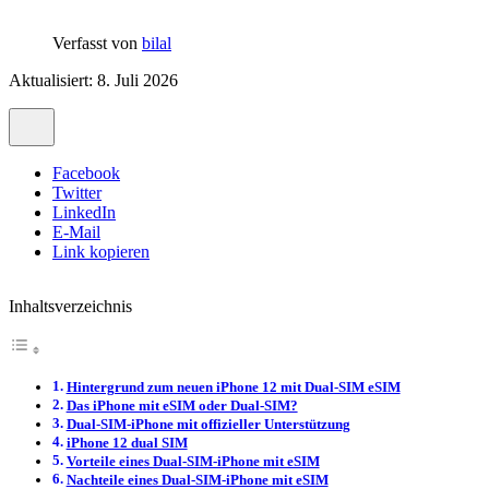
Verfasst von
bilal
Aktualisiert: 8. Juli 2026
Facebook
Twitter
LinkedIn
E-Mail
Link kopieren
Inhaltsverzeichnis
Hintergrund zum neuen iPhone 12 mit Dual-SIM eSIM
Das iPhone mit eSIM oder Dual-SIM?
Dual-SIM-iPhone mit offizieller Unterstützung
iPhone 12 dual SIM
Vorteile eines Dual-SIM-iPhone mit eSIM
Nachteile eines Dual-SIM-iPhone mit eSIM