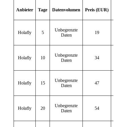
Unters
Anbieter
Tage
Datenvolumen
Preis (EUR)
z
Verf
Engl
Unbegrenzte
Span
Holafly
5
19
Daten
Franz
Deu
Engl
Unbegrenzte
Span
Holafly
10
34
Daten
Franz
Deu
Engl
Unbegrenzte
Span
Holafly
15
47
Daten
Franz
Deu
Engl
Unbegrenzte
Span
Holafly
20
54
Daten
Franz
Deu
Engl