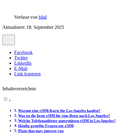
Verfasst von
bilal
Aktualisiert: 18. September 2025
Facebook
Twitter
LinkedIn
E-Mail
Link kopieren
Inhaltsverzeichnis
Warum eine eSIM-Karte für Los Angeles kaufen?
Was ist die beste eSIM für eine Reise nach Los Angeles?
Welche Telefonanbieter unterstützen eSIM in Los Angeles?
Häufig gestellte Fragen zur eSIM
Plans that may interest you