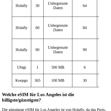
Unbegrenzte
Span
Holafly
30
64
Daten
Franz
Deu
Engl
Unbegrenzte
Span
Holafly
60
84
Daten
Franz
Deu
Engl
Unbegrenzte
Span
Holafly
90
99
Daten
Franz
Deu
Ubigi
1
500 MB
6
Eng
Keepgo
365
100 MB
30
Eng
Welche eSIM für Los Angeles ist die
billigste/günstigste?
Die günstigste eSIM für Los Angeles ist von Holafly, da das Preis-