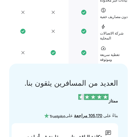
انات غير محدودة
ن مصاريف خفية
شركة الاتصالات
المحلية
تغطية سريعة
وموثوقة
العديد من المسافرين يثقون بنا.
ممتاز
بناءً على
105,170 مراجعة
على