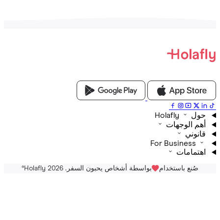
Holafly
م الوجهات
نوني
For Business
تمامات
صُنع باستخدام
بواسطة أشخاص يحبون السفر. Holafly 2026
®