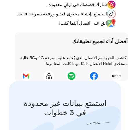
شارك قصصك في ثوانٍ معدودة.
استمتع بإنشاء محتوى فيديو ورفعه بسرعة فائقة
ابق على اتصال أينما كنت!
أداء لجميع تطبيقاتك
اكتشف الحرية مع الاتصال الذي يُعتمد عليه بسرعة 4G و5G عالية.
 المغامرة!
استمتع ببيانات غير محدودة
في 3 خطوات