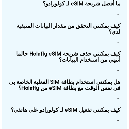
أفضل شريحة eSIM لـ كولورادو؟
ف يمكنني التحقق من مقدار البيانات المتبقية
ي؟
كيف يمكنني حذف شريحة Holafly eSIM حالما
تهي من استخدام البيانات؟
هل يمكنني استخدام بطاقة SIM الفعلية الخاصة بي
 نفس الوقت مع بطاقة eSIM من Holafly؟
يمكنني تفعيل eSIM لـ كولورادو على هاتفي؟