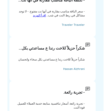
- تكلفة الباقة مناسب مقارنة في أنها نت…
- سعر الباقة مناسب مقارنة في أنها نت مفتوح. - لا توجد
مشاكل في ربط النت في شب...
اقرأ المزيد
Traveler Traveler
شكراً حزيلاً للاخت رندا ع مساعدتي بكل…
شكراً حزيلاً للاخت رندا ع مساعدتي بكل سخاء واتحسان
Hassan Alzhrani
- تجربة رائعة.
- تجربة رائعة. أسعار تنافسية. متابعة خدمة العملاء للعميل.
قوة النت.