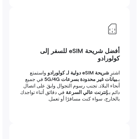
أفضل شريحة eSIM للسفر إلى
كولورادو
اشترِ
شريحة eSIM دولية لـ كولورادو
واستمتع
بـ
بيانات غير محدودة بسرعات 5G/4G
في جميع
أنحاء البلاد. تجنب رسوم التجوال وابقَ على اتصال
دائم بـ
إنترنت عالي السرعة
في دقائق أثناء تواجدك
بالخارج، سواء كنت مسافرًا أو تعمل.