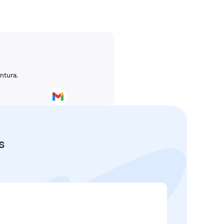
ntura.
s