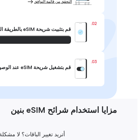
التحقق من قائمة التوافق
02.
قم بتثبيت شريحة eSIM
بالطريقة ال
03.
قم بتشغيل شريحة eSIM عند الوصول
مزايا استخدام شرائح eSIM بنين
أتريد تغيير الباقات؟ لا مشكلة على الإطلاق! اشتر شريحة Holafly eSIM ل