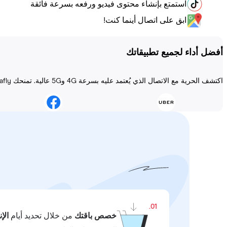
استمتع بإنشاء محتوى فيديو ورفعه بسرعة فائقة
ابق على اتصال أينما كنت!
أفضل أداء لجميع تطبيقاتك
اكتشف الحرية مع الاتصال الذي يُعتمد عليه بسرعة 4G و5G عالية. تمنحك Holafly الاتصال دائمًا مهما كانت المغامرة!
01.
خصص باقتك
من خلال تحديد أيام
الإ