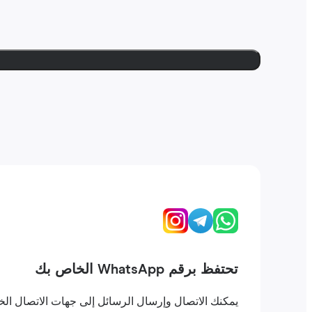
تحتفظ برقم WhatsApp الخاص بك
يمكنك الاتصال وإرسال الرسائل إلى جهات الاتصال الخاصة بك على WhatsApp كما لو كنت في بلدك. لا تفقد ال