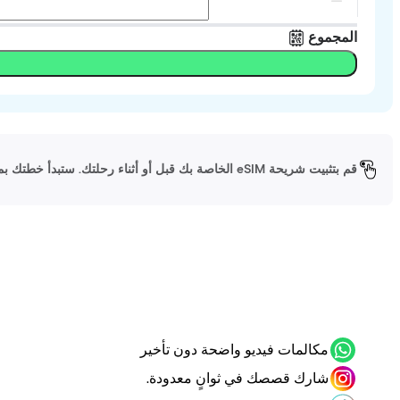
المجموع
قم بتثبيت شريحة eSIM الخاصة بك قبل أو أثناء رحلتك. ستبدأ خطتك بمجرد وصولك إلى وجهتك وتشغيل شريحة eSIM الخاصة بك.
مكالمات فيديو واضحة دون تأخير
شارك قصصك في ثوانٍ معدودة.