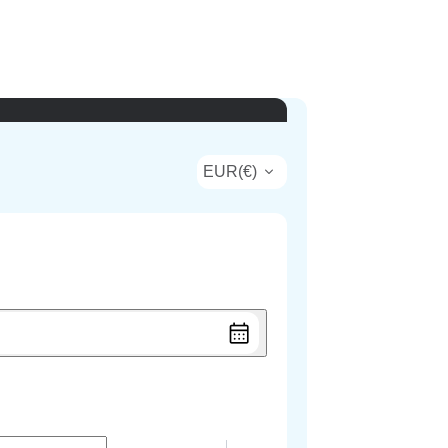
EUR
(
€
)