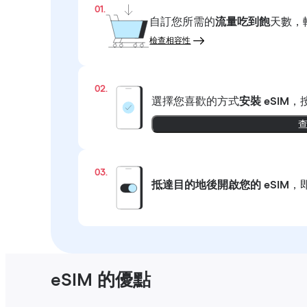
01.
自訂您所需的
流量吃到飽
天數，
檢查相容性
02.
選擇您喜歡的方式
安裝 eSIM
，
03.
抵達目的地後開啟您的 eSIM
，
eSIM 的優點