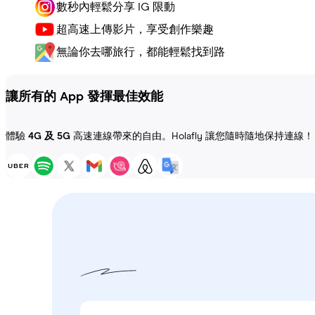
數秒內輕鬆分享 IG 限動
超高速上傳影片，享受創作樂趣
無論你去哪旅行，都能輕鬆找到路
讓所有的 App 發揮最佳效能
體驗
4G 及 5G
高速連線帶來的自由。Holafly 讓您隨時隨地保持連線！