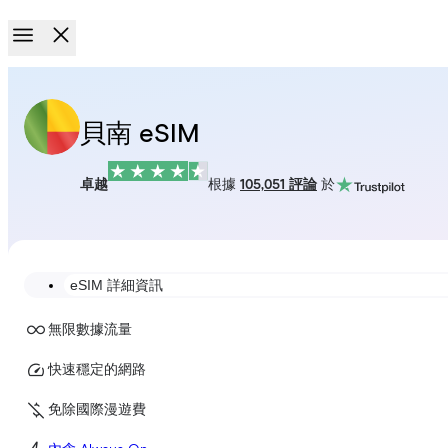
貝南 eSIM
卓越
根據
105,051 評論
於
eSIM 詳細資訊
無限數據流量
快速穩定的網路
免除國際漫遊費