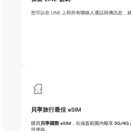
您可以在 LINE 上和所有聯絡人通話與傳訊
貝寧旅行最佳 eSIM
購買
貝寧國際 eSIM
，在涵蓋範圍內暢享
5G/4
持連線。