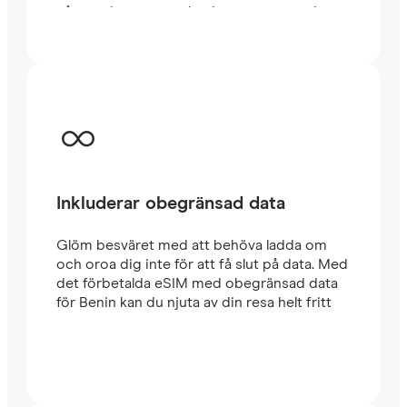
några minuter utomlands, oavsett om du
reser eller arbetar.
Inkluderar obegränsad data
Glöm besväret med att behöva ladda om
och oroa dig inte för att få slut på data. Med
det förbetalda eSIM med obegränsad data
för Benin kan du njuta av din resa helt fritt