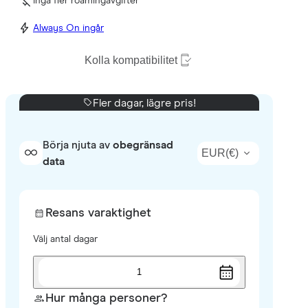
Inga fler roamingavgifter
Always On ingår
Kolla kompatibilitet
Fler dagar, lägre pris!
Börja njuta av
obegränsad
EUR
(
€
)
data
Resans varaktighet
Välj antal dagar
1
Hur många personer?