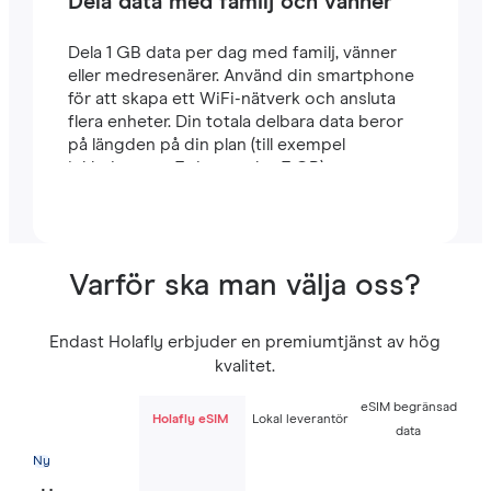
Dela data med familj och vänner
Dela 1 GB data per dag med familj, vänner
eller medresenärer. Använd din smartphone
för att skapa ett WiFi-nätverk och ansluta
flera enheter. Din totala delbara data beror
på längden på din plan (till exempel
inkluderar en 7-dagarsplan 7 GB).
Varför ska man välja oss?
Endast Holafly erbjuder en premiumtjänst av hög
kvalitet.
eSIM begränsad
Holafly eSIM
Lokal leverantör
data
Ny