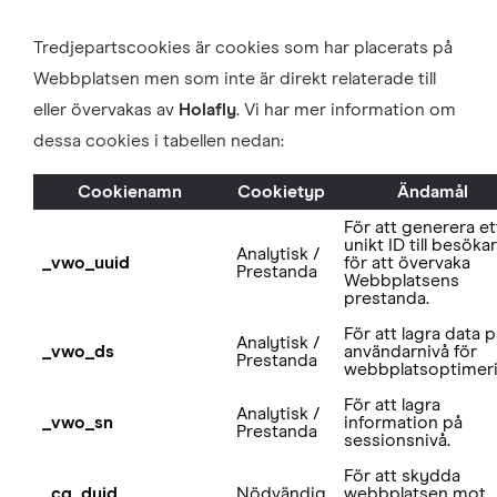
Tredjepartscookies är cookies som har placerats på
Webbplatsen men som inte är direkt relaterade till
eller övervakas av
Holafly
. Vi har mer information om
dessa cookies i tabellen nedan:
Cookienamn
Cookietyp
Ändamål
För att generera et
unikt ID till besöka
Analytisk /
_vwo_uuid
för att övervaka
Prestanda
Webbplatsens
prestanda.
För att lagra data p
Analytisk /
_vwo_ds
användarnivå för
Prestanda
webbplatsoptimeri
För att lagra
Analytisk /
_vwo_sn
information på
Prestanda
sessionsnivå.
För att skydda
_cq_duid
Nödvändig
webbplatsen mot