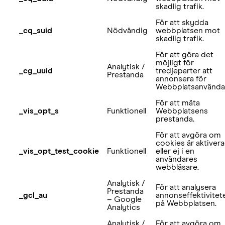
skadlig trafik.
För att skydda
_cq_suid
Nödvändig
webbplatsen mot
skadlig trafik.
För att göra det
möjligt för
Analytisk /
_cg_uuid
tredjeparter att
Prestanda
annonsera för
Webbplatsanvända
För att mäta
_vis_opt_s
Funktionell
Webbplatsens
prestanda.
För att avgöra om
cookies är aktiver
_vis_opt_test_cookie
Funktionell
eller ej i en
användares
webbläsare.
Analytisk /
För att analysera
Prestanda
_gcl_au
annonseffektivitet
– Google
på Webbplatsen.
Analytics
Analytisk /
För att avgöra om