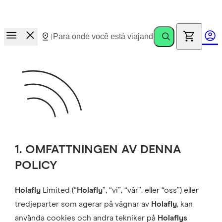
Corrida de prêmios.
Convide amigos. Ganhe até €100
1. OMFATTNINGEN AV DENNA
POLICY
Holafly
Limited (“
Holafly
”, “vi”, “vår”, eller “oss”) eller
tredjeparter som agerar på vägnar av
Holafly
, kan
använda cookies och andra tekniker på
Holaflys