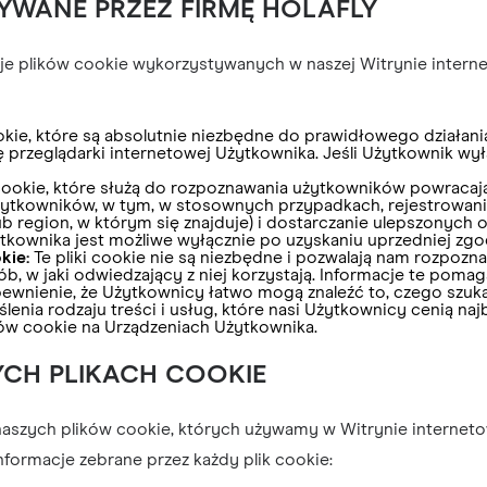
ŻYWANE PRZEZ FIRMĘ HOLAFLY
je plików cookie wykorzystywanych w naszej Witrynie internet
ookie, które są absolutnie niezbędne do prawidłowego działani
ję przeglądarki internetowej Użytkownika. Jeśli Użytkownik wył
 cookie, które służą do rozpoznawania użytkowników powracaj
 Użytkowników, w tym, w stosownych przypadkach, rejestro
lub region, w którym się znajduje) i dostarczanie ulepszonych
ytkownika jest możliwe wyłącznie po uzyskaniu uprzedniej zg
kie:
Te pliki cookie nie są niezbędne i pozwalają nam rozpozn
b, w jaki odwiedzający z niej korzystają. Informacje te pom
apewnienie, że Użytkownicy łatwo mogą znaleźć to, czego szu
enia rodzaju treści i usług, które nasi Użytkownicy cenią na
ów cookie na Urządzeniach Użytkownika.
YCH PLIKACH COOKIE
 naszych plików cookie, których używamy w Witrynie interneto
formacje zebrane przez każdy plik cookie: