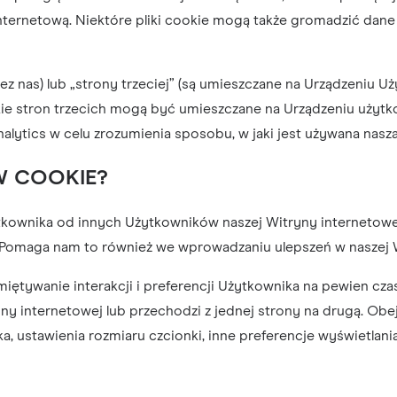
ą internetową. Niektóre pliki cookie mogą także gromadzić 
ez nas) lub „strony trzeciej” (są umieszczane na Urządzeniu U
okie stron trzecich mogą być umieszczane na Urządzeniu użytk
alytics w celu zrozumienia sposobu, w jaki jest używana nasz
W COOKIE?
kownika od innych Użytkowników naszej Witryny internetowe
 Pomaga nam to również we wprowadzaniu ulepszeń w naszej W
miętywanie interakcji i preferencji Użytkownika na pewien cza
y internetowej lub przechodzi z jednej strony na drugą. Obe
ka, ustawienia rozmiaru czcionki, inne preferencje wyświetlan