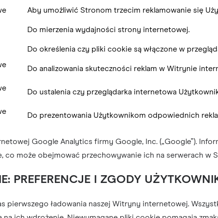
we
Aby umożliwić Stronom trzecim reklamowanie się Uż
Do mierzenia wydajności strony internetowej.
Do określenia czy pliki cookie są włączone w przeglą
we
Do analizowania skuteczności reklam w Witrynie inter
we
Do ustalenia czy przeglądarka internetowa Użytkownik
we
Do prezentowania Użytkownikom odpowiednich reklam
ernetowej Google Analytics firmy Google, Inc. („Google”). Inf
e, co może obejmować przechowywanie ich na serwerach w 
IE: PREFERENCJE I ZGODY UŻYTKOWNI
s pierwszego ładowania naszej Witryny internetowej. Wszystk
 na ich wdrożenie. Niewymagane pliki cookie pomagają zmaks