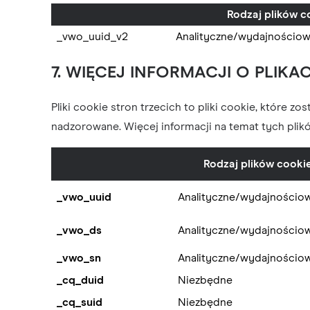
Rodzaj plików c
_vwo_uuid_v2
Analityczne/wydajnościo
7. WIĘCEJ INFORMACJI O PLIK
Pliki cookie stron trzecich to pliki cookie, które z
nadzorowane. Więcej informacji na temat tych plików
Rodzaj plików cooki
_vwo_uuid
Analityczne/wydajnościo
_vwo_ds
Analityczne/wydajnościo
_vwo_sn
Analityczne/wydajnościo
_cq_duid
Niezbędne
_cq_suid
Niezbędne