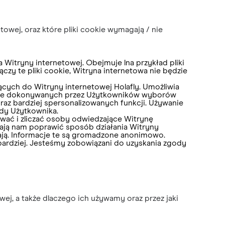
owej, oraz które pliki cookie wymagają / nie
a Witryny internetowej. Obejmuje lna przykład pliki
ączy te pliki cookie, Witryna internetowa nie będzie
ących do Witryny internetowej Holafly. Umożliwia
wanie dokonywanych przez Użytkowników wyborów
 oraz bardziej spersonalizowanych funkcji. Używanie
ody Użytkownika.
awać i zliczać osoby odwiedzające Witrynę
agają nam poprawić sposób działania Witryny
kają. Informacje te są gromadzone anonimowo.
jbardziej. Jesteśmy zobowiązani do uzyskania zgody
wej, a także dlaczego ich używamy oraz przez jaki