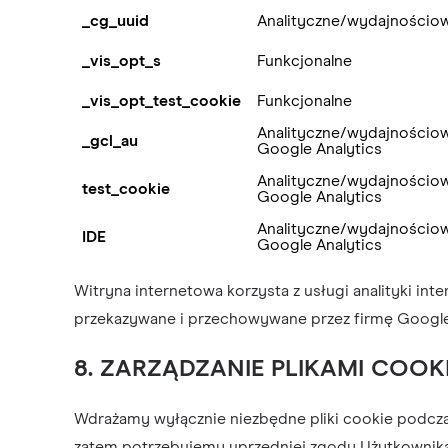
_cg_uuid
Analityczne/wydajnościo
_vis_opt_s
Funkcjonalne
_vis_opt_test_cookie
Funkcjonalne
Analityczne/wydajnościo
_gcl_au
Google Analytics
Analityczne/wydajnościo
test_cookie
Google Analytics
Analityczne/wydajnościo
IDE
Google Analytics
Witryna internetowa korzysta z usługi analityki int
przekazywane i przechowywane przez firmę Googl
8. ZARZĄDZANIE PLIKAMI COOK
Wdrażamy wyłącznie niezbędne pliki cookie podcza
zatem potrzebujemy uprzedniej zgody Użytkownika