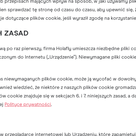
ub przepisach mających wpływ na sposób, w jaki używamy plikó
ien sprawdzać tę stronę od czasu do czasu, aby upewnić się,
cje dotyczące plików cookie, jeśli wyraził zgodę na korzystan
H ZASAD
 po raz pierwszy, firma Holafly umieszcza niezbędne pliki c
zonym do Internetu („Urządzenie”). Niewymagane pliki cook
nas niewymaganych plików cookie, może ją wycofać w dowolny
 również wiedzieć, że niektóre z naszych plików cookie gromadz
lików cookie znajduje się w sekcjach 6. i 7. niniejszych zasad, 
ej
Polityce prywatności
.
 w przeglądarce internetowej lub Urządzeniu, które zapamiętu