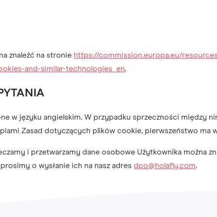
na znaleźć na stronie
https://commission.europa.eu/resource
ookies-and-similar-technologies_en
.
PYTANIA
ne w języku angielskim. W przypadku sprzeczności między ni
opiami Zasad dotyczących plików cookie, pierwszeństwo ma we
pieczamy i przetwarzamy dane osobowe Użytkownika można zn
 prosimy o wysłanie ich na nasz adres
dpo@holafly.com
.