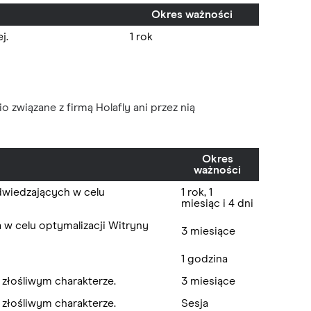
Okres ważności
j.
1 rok
o związane z firmą Holafly ani przez nią
Okres
ważności
dwiedzających w celu
1 rok, 1
miesiąc i 4 dni
w celu optymalizacji Witryny
3 miesiące
1 godzina
 złośliwym charakterze.
3 miesiące
 złośliwym charakterze.
Sesja