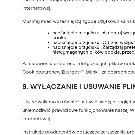
internetowej.
Musimy mieć wcześniejszą zgodę Użytkownika na k
naciśnięcie przycisku „Akceptuj wsz
cookie;
naciśnięcie przycisku „Odrzuć wszys
naciśnięcie przycisku „Zarządzaj pre
niewymaganych plików cookie, przed
Po ustawieniu preferencji dotyczących plików coo
Cookiebot.renew()){target=“_blank”} za pośrednic
9. WYŁĄCZANIE I USUWANIE PL
Użytkownik może również ustawić swoją przeglądarkę
uniemożliwić prawidłowe funkcjonowanie naszej Wit
internetowej.
Instrukcje producentów dotyczące zarządzania pre