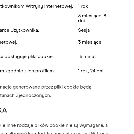
ytkownikom Witryny internetowej.
1 rok
3 miesiące, 8
dni
darce Użytkownika.
Sesja
netowej.
3 miesiące
a obsługuje pliki cookie.
15 minut
 zgodnie z ich profilem.
1 rok, 24 dni
ormacje generowane przez pliki cookie będą
Stanach Zjednoczonych.
KA
ie inne rodzaje plików cookie nie są wymagane, a
ymalizować komfort korzystania z naszej Witryny