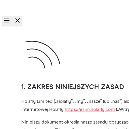
Wyścig po nagrody.
Zaproś znajomych. Zyskaj do €100
1. ZAKRES NINIEJSZYCH ZASAD
Holafly Limited („Holafly”, „my”, „nasze” lub „nas”
internetowej Holafly
https://esim.holafly.com
(„Witr
Niniejszy dokument określa nasze zasady dotyczące