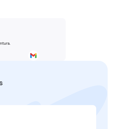
ntura.
s