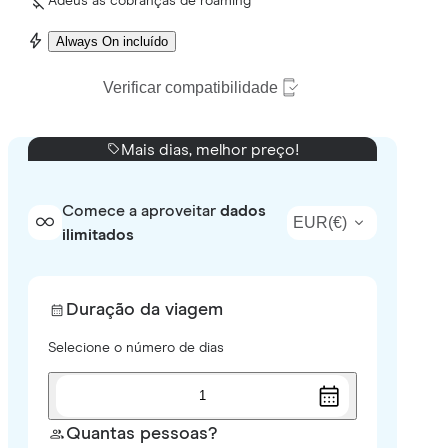
Adeus às cobranças de roaming
Always On incluído
Verificar compatibilidade
Mais dias, melhor preço!
Comece a aproveitar
dados
EUR
(
€
)
ilimitados
Duração da viagem
Selecione o número de dias
1
Quantas pessoas?