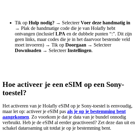
Tik op
Hulp nodig?
→
Selecteer
Voer deze handmatig in
→
Plak de handmatige code die je van Holafly hebt
ontvangen (inclusief
LPA
en de dubbele punten “:”. Dit zijn
geen links, maar codes die je in het daarvoor bestemde veld
moet invoeren)
→
Tik op
Doorgaan
→
Selecteer
Downloaden
→
Selecteer
Instellingen
.
Hoe activeer je een eSIM op een Sony-
toestel?
Het activeren van je Holafly eSIM op je Sony-toestel is eenvoudig,
maar let op: activeer je eSIM pas
als je op je bestemming bent
aangekomen
.
Zo voorkom je dat je data van je bundel onnodig
verbruikt. Heb je de eSIM al eerder geactiveerd? Zet deze dan uit en
schakel dataroaming uit totdat je op je bestemming bent.