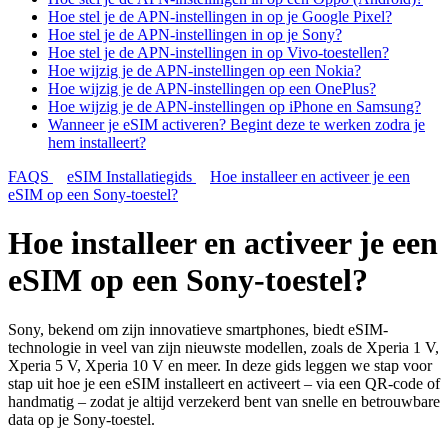
Hoe stel je de APN-instellingen in op je Google Pixel?
Hoe stel je de APN-instellingen in op je Sony?
Hoe stel je de APN-instellingen in op Vivo-toestellen?
Hoe wijzig je de APN-instellingen op een Nokia?
Hoe wijzig je de APN-instellingen op een OnePlus?
Hoe wijzig je de APN-instellingen op iPhone en Samsung?
Wanneer je eSIM activeren? Begint deze te werken zodra je
hem installeert?
FAQS
eSIM Installatiegids
Hoe installeer en activeer je een
eSIM op een Sony-toestel?
Hoe installeer en activeer je een
eSIM op een Sony-toestel?
Sony, bekend om zijn innovatieve smartphones, biedt eSIM-
technologie in veel van zijn nieuwste modellen, zoals de Xperia 1 V,
Xperia 5 V, Xperia 10 V en meer. In deze gids leggen we stap voor
stap uit hoe je een eSIM installeert en activeert – via een QR-code of
handmatig – zodat je altijd verzekerd bent van snelle en betrouwbare
data op je Sony-toestel.