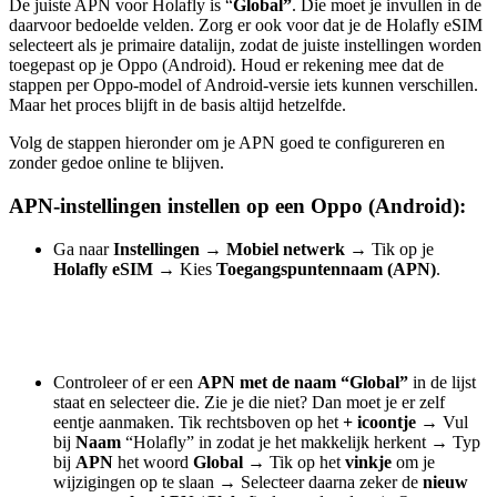
De juiste APN voor Holafly is “
Global”
. Die moet je invullen in de
daarvoor bedoelde velden. Zorg er ook voor dat je de Holafly eSIM
selecteert als je primaire datalijn, zodat de juiste instellingen worden
toegepast op je Oppo (Android). Houd er rekening mee dat de
stappen per Oppo-model of Android-versie iets kunnen verschillen.
Maar het proces blijft in de basis altijd hetzelfde.
Volg de stappen hieronder om je APN goed te configureren en
zonder gedoe online te blijven.
APN-instellingen instellen op een Oppo (Android):
Ga naar
Instellingen
→
Mobiel netwerk
→
Tik op je
Holafly eSIM
→
Kies
Toegangspuntennaam (APN)
.
Controleer of er een
APN met de naam “Global”
in de lijst
staat en selecteer die. Zie je die niet? Dan moet je er zelf
eentje aanmaken. Tik rechtsboven op het
+ icoontje
→
Vul
bij
Naam
“Holafly” in zodat je het makkelijk herkent
→
Typ
bij
APN
het woord
Global
→
Tik op het
vinkje
om je
wijzigingen op te slaan
→
Selecteer daarna zeker de
nieuw