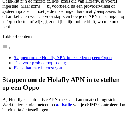
Gelukkig zijn de meeste eSIMs, zoals die van Holafly, al vooraf
ingesteld. Maar soms — bijvoorbeeld na een providerwissel of
systeemupdate — moet je de instellingen handmatig aanpassen. In
dit artikel laten we stap voor stap zien hoe je de APN-instellingen op
je Oppo instelt of wijzigt, zodat jij altijd online blijft, waar je ook
bent.
Table of contents
Stappen om de Holafly APN in te stellen op een Oppo
Tips voor probleemoplossing
Plans that may interest you
Stappen om de Holafly APN in te stellen
op een Oppo
Bij Holafly staat de juiste APN meestal al automatisch ingesteld.
Werkt internet niet meteen na
activatie
van je eSIM? Controleer dan
handmatig de instellingen.