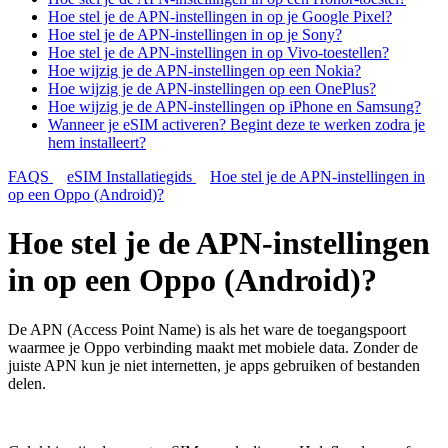
Hoe stel je de APN-instellingen in op je Google Pixel?
Hoe stel je de APN-instellingen in op je Sony?
Hoe stel je de APN-instellingen in op Vivo-toestellen?
Hoe wijzig je de APN-instellingen op een Nokia?
Hoe wijzig je de APN-instellingen op een OnePlus?
Hoe wijzig je de APN-instellingen op iPhone en Samsung?
Wanneer je eSIM activeren? Begint deze te werken zodra je
hem installeert?
FAQS
eSIM Installatiegids
Hoe stel je de APN-instellingen in
op een Oppo (Android)?
Hoe stel je de APN-instellingen
in op een Oppo (Android)?
De APN (Access Point Name) is als het ware de toegangspoort
waarmee je Oppo verbinding maakt met mobiele data. Zonder de
juiste APN kun je niet internetten, je apps gebruiken of bestanden
delen.