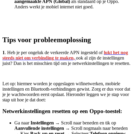
aangemaakte APN (Global)
als standaard op je Oppo.
Anders werkt je mobiel internet niet goed.
Tips voor probleemoplossing
1
. Heb je per ongeluk de verkeerde APN ingesteld of
lukt het nog
steeds niet om verbinding te maken,
ook al zijn de instellingen
juist? Dan is het misschien tijd om je netwerkinstellingen te resetten.
Let op: hiermee worden je opgeslagen wifinetwerken, mobiele
instellingen en Bluetooth-verbindingen gewist. Zorg er dus voor dat
je je wachtwoorden eerst opslaat. Hieronder leggen we je stap voor
stap uit hoe je dat doet:
Netwerkinstellingen resetten op een Oppo-toestel:
Ga naar
Instellingen
→
Scroll naar beneden en tik op
Aanvullende instellingen
→
Scroll nogmaals naar beneden
→
Kies
Back-up en reset
→
Selecteer
Telefoon opnieuw