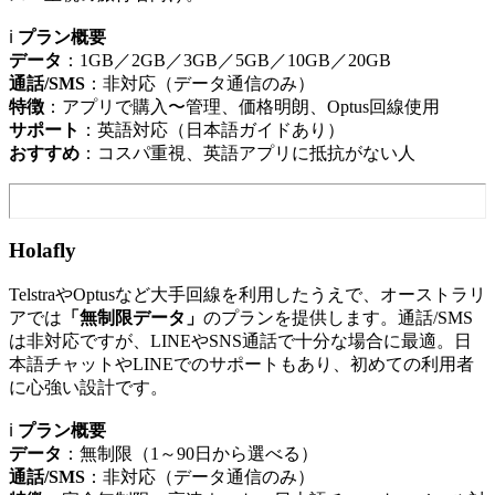
ℹ️
プラン概要
データ
：1GB／2GB／3GB／5GB／10GB／20GB
通話/SMS
：非対応（データ通信のみ）
特徴
：アプリで購入〜管理、価格明朗、Optus回線使用
サポート
：英語対応（日本語ガイドあり）
おすすめ
：コスパ重視、英語アプリに抵抗がない人
Holafly
TelstraやOptusなど大手回線を利用したうえで、オーストラリ
アでは
「無制限データ」
のプランを提供します。通話/SMS
は非対応ですが、LINEやSNS通話で十分な場合に最適。日
本語チャットやLINEでのサポートもあり、初めての利用者
に心強い設計です。
ℹ️
プラン概要
データ
：無制限（1～90日から選べる）
通話/SMS
：非対応（データ通信のみ）