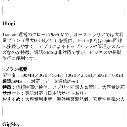
Ubigi
Transatel運営のグローバルeSIMで、オーストラリアでは大容
量プラン（最大60GB／年）を提供。TelstraまたはOptus回線
へ接続しやすく、アプリによるトップアップや管理がスムー
ズなのが特徴。通話/SMSは非対応ですが、ビジネスや長期
旅行に便利です。
ℹ️
プラン概要
データ
：500MB／3GB／5GB／10GB／25GB／50GB／60GB
通話/SMS
：非対応（データ通信のみ）
特徴
：信頼性高い通信、アプリで即購入＆管理、大容量対応
サポート
：英語対応（日本語サイトあり）
おすすめ
：大容量利用者、海外頻繁渡航者、安定性重視の人
GigSky