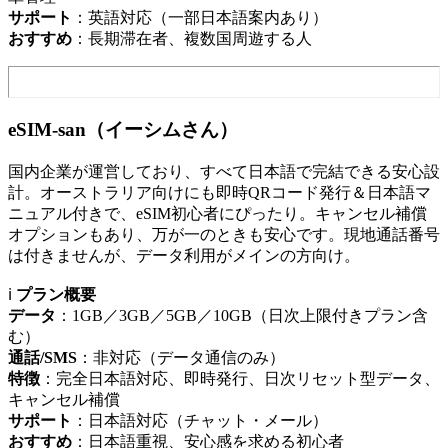
サポート
：英語対応（一部日本語案内あり）
おすすめ
：長期滞在者、複数国周遊する人
eSIM‑san（イーシムさん）
国内企業が運営しており、すべて日本語で完結できる安心設
計。オーストラリア向けにも即時QRコード発行＆日本語マ
ニュアル付きで、eSIM初心者にぴったり。キャンセル補償
オプションもあり、万が一のときも安心です。現地通話番号
は付きませんが、データ利用がメインの方向け。
ℹ️
プラン概要
データ
：1GB／3GB／5GB／10GB（日次上限付きプラン含
む）
通話/SMS
：非対応（データ通信のみ）
特徴
：完全日本語対応、即時発行、日次リセット型データ、
キャンセル補償
サポート
：日本語対応（チャット・メール）
おすすめ
：日本語重視、安心感を求める初心者