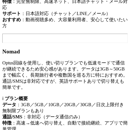
特徴
：完全無制限、高速ネット、日本語チャット・メール対
応
サポート
：日本語対応（チャット／LINE／メール）
おすすめ
：動画視聴多め、大容量利用者、安心して使いたい
方
Nomad
Optus回線を使用し、使い切りプランでも低速モードで通信
が継続できるため安心感があります。データは3GB～50GB
まで幅広く、長期旅行者や複数国を巡る方に特におすすめ。
通話/SMSは非対応ですが、英語サポートありで切り替えも
簡単です。
ℹ️
プラン概要
データ
：3GB／5GB／10GB／20GB／30GB／日次上限付き
無制限プランもあり
通話/SMS
：非対応（データ通信のみ）
特徴
：高速→低速へ切り替え、自動で接続継続、アプリで簡
単管理