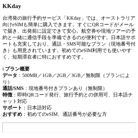
KKday
台湾発の旅行予約サービス「KKday」では、オーストラリア
向けeSIMも簡単に購入できます。すぐにQRコードがメール
で届き、出発前に設定できて安心。航空券や現地ツアーの予
約と一緒に通信手段を準備できるのが便利です。日本語サポ
ートも充実しており、通話・SMS可能なプラン（現地番号付
き）も用意されています。初めてのeSIM利用でも使いやす
く、短期滞在者に特におすすめです。
ℹ️
プラン概要
データ
：500MB／1GB／2GB／3GB／無制限（プランによ
り）
通話/SMS
：現地番号付きプランあり（無制限）
特徴
：即時QRコード発行、旅行予約との併用可、日本語チ
ャット対応
サポート
：日本語対応
おすすめ
：初めてのeSIM、通話番号が必要な方