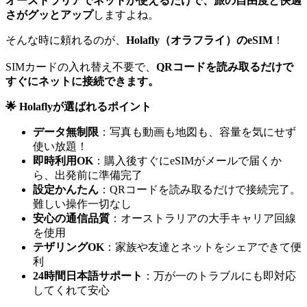
オーストラリアでネットが使えるだけで、旅の自由度と快適
さがグッとアップ
しますよね。
そんな時に頼れるのが、
Holafly（オラフライ）のeSIM
！
SIMカードの入れ替え不要で、
QRコードを読み取るだけで
すぐにネットに接続できます。
🌟 Holaflyが選ばれるポイント
データ無制限
：写真も動画も地図も、容量を気にせず
使い放題！
即時利用OK
：購入後すぐにeSIMがメールで届くか
ら、出発前に準備完了
設定かんたん
：QRコードを読み取るだけで接続完了。
難しい操作一切なし
安心の通信品質
：オーストラリアの大手キャリア回線
を使用
テザリングOK
：家族や友達とネットをシェアできて便
利
24時間日本語サポート
：万が一のトラブルにも即対応
してくれて安心