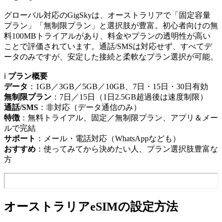
グローバル対応のGigSkyは、オーストラリアで「固定容量
プラン」「無制限プラン」と選択肢が豊富。初心者向けの無
料100MBトライアルがあり、料金やプランの透明性が高い
ことで評価されています。通話/SMSは対応せず、すべてデ
ータのみですが、安定した接続と柔軟なプラン選択が可能。
ℹ️
プラン概要
データ
：1GB／3GB／5GB／10GB、7日・15日・30日有効
無制限プラン
：7日／15日（1日2.5GB超過後は速度制限）
通話/SMS
：非対応（データ通信のみ）
特徴
：無料トライアル、固定／無制限プラン、アプリ＆メー
ルで完結
サポート
：メール・電話対応（WhatsAppなども）
おすすめ
：使ってみてから決めたい人、プラン選択肢豊富な
方
オーストラリアeSIMの設定方法