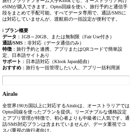
旅行プラットフォーム大手Klookでも、オーストラリア向け
eSIMが購入できます。Optus回線を使い、旅行予約と通信手
段をまとめて手配可能。すべてデータ専用で、通話/SMSに
は対応していませんが、渡航前の一括設定が便利です。
ℹ️
プラン概要
データ
：1GB～20GB、または無制限（Fair Use付き）
通話/SMS
：非対応（データ通信のみ）
特徴
：旅行予約と連携、アプリまたはQRコードで簡単設
定、日本語サイトあり
サポート
：日本語対応（Klook Japan経由）
おすすめ
：旅行を一括管理したい人、アプリ一括利用派
Airalo
全世界190カ国以上に対応するAiraloは、オーストラリアでは
Optus回線を使ったプランを提供。リーズナブルな価格設定
とアプリ管理が特徴で、初心者よりも中級者に人気です。通
話/SMS対応プランは含まれていませんが、データ重視でコ
スパ重視の旅行者向け。