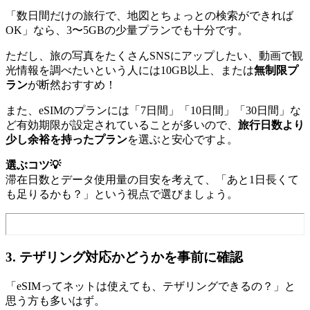
「数日間だけの旅行で、地図とちょっとの検索ができれば
OK」なら、3〜5GBの少量プランでも十分です。
ただし、旅の写真をたくさんSNSにアップしたい、動画で観
光情報を調べたいという人には10GB以上、または
無制限プ
ラン
が断然おすすめ！
また、eSIMのプランには「7日間」「10日間」「30日間」な
ど有効期限が設定されていることが多いので、
旅行日数より
少し余裕を持ったプラン
を選ぶと安心ですよ。
選ぶコツ💡
滞在日数とデータ使用量の目安を考えて、「あと1日長くて
も足りるかも？」という視点で選びましょう。
3. テザリング対応かどうかを事前に確認
「eSIMってネットは使えても、テザリングできるの？」と
思う方も多いはず。