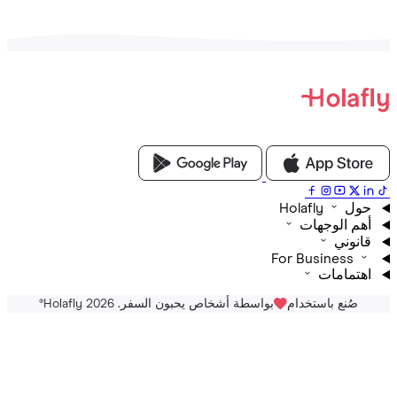
Holafly
م الوجهات
نوني
For Business
تمامات
صُنع باستخدام
بواسطة أشخاص يحبون السفر. Holafly 2026
®