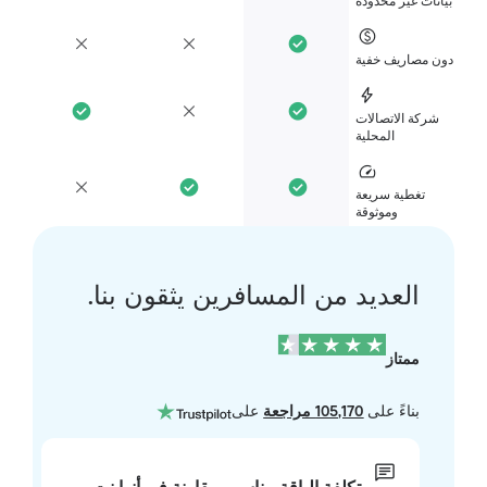
انات غير محدودة
ن مصاريف خفية
شركة الاتصالات
المحلية
تغطية سريعة
وموثوقة
العديد من المسافرين يثقون بنا.
ممتاز
بناءً على
105,170 مراجعة
على