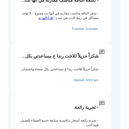
- تكلفة الباقة مناسب مقارنة في أنها نت…
- سعر الباقة مناسب مقارنة في أنها نت مفتوح. - لا توجد
مشاكل في ربط النت في شب...
اقرأ المزيد
Traveler Traveler
شكراً حزيلاً للاخت رندا ع مساعدتي بكل…
شكراً حزيلاً للاخت رندا ع مساعدتي بكل سخاء واتحسان
Hassan Alzhrani
- تجربة رائعة.
- تجربة رائعة. أسعار تنافسية. متابعة خدمة العملاء للعميل.
قوة النت.