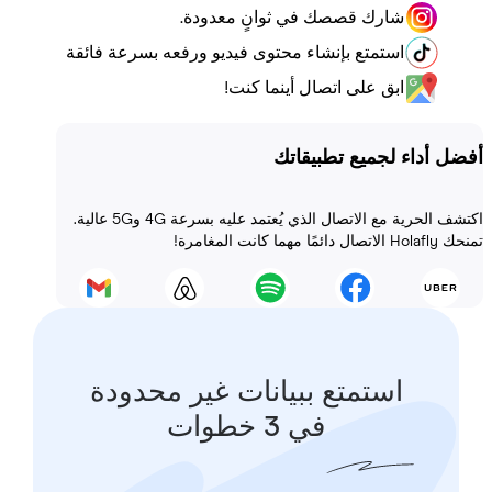
شارك قصصك في ثوانٍ معدودة.
استمتع بإنشاء محتوى فيديو ورفعه بسرعة فائقة
ابق على اتصال أينما كنت!
أداء لجميع تطبيقاتك
اكتشف الحرية مع الاتصال الذي يُعتمد عليه بسرعة 4G و5G عالية.
 المغامرة!
استمتع ببيانات غير محدودة
في 3 خطوات