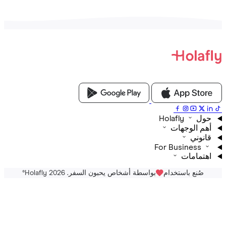
Holafly
م الوجهات
نوني
For Business
تمامات
صُنع باستخدام
بواسطة أشخاص يحبون السفر. Holafly 2026
®