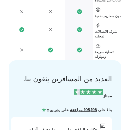
انات غير محدودة
ن مصاريف خفية
شركة الاتصالات
المحلية
تغطية سريعة
وموثوقة
العديد من المسافرين يثقون بنا.
ممتاز
بناءً على
105,198 مراجعة
على