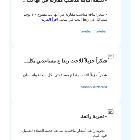
- تكلفة الباقة مناسب مقارنة في أنها نت…
- سعر الباقة مناسب مقارنة في أنها نت مفتوح. - لا توجد
مشاكل في ربط النت في شب...
اقرأ المزيد
Traveler Traveler
شكراً حزيلاً للاخت رندا ع مساعدتي بكل…
شكراً حزيلاً للاخت رندا ع مساعدتي بكل سخاء واتحسان
Hassan Alzhrani
- تجربة رائعة.
- تجربة رائعة. أسعار تنافسية. متابعة خدمة العملاء للعميل.
قوة النت.