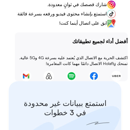
شارك قصصك في ثوانٍ معدودة.
استمتع بإنشاء محتوى فيديو ورفعه بسرعة فائقة
ابق على اتصال أينما كنت!
أداء لجميع تطبيقاتك
اكتشف الحرية مع الاتصال الذي يُعتمد عليه بسرعة 4G و5G عالية.
 المغامرة!
استمتع ببيانات غير محدودة
في 3 خطوات