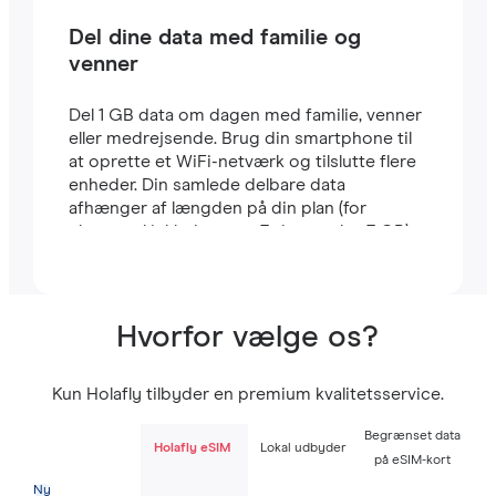
Del dine data med familie og
venner
Del 1 GB data om dagen med familie, venner
eller medrejsende. Brug din smartphone til
at oprette et WiFi-netværk og tilslutte flere
enheder. Din samlede delbare data
afhænger af længden på din plan (for
eksempel inkluderer en 7-dages plan 7 GB).
Hvorfor vælge os?
Kun Holafly tilbyder en premium kvalitetsservice.
Begrænset data
Holafly eSIM
Lokal udbyder
på eSIM-kort
Ny