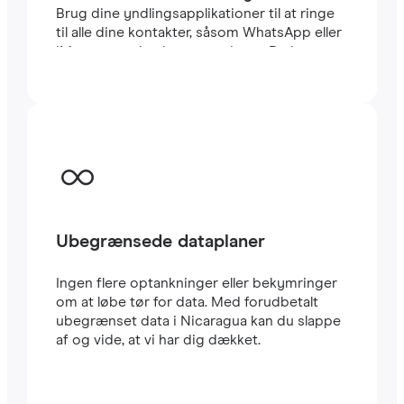
Brug dine yndlingsapplikationer til at ringe
til alle dine kontakter, såsom WhatsApp eller
iMessage, uden begrænsninger. Du kan
beholde dit sædvanlige lokale SIM-kort til at
modtage vigtige SMS’er og opkald. Dette
eSIM til Nicaragua bruger CARRIER-
netværket, et af de hurtigste i landet. Rejse
eSIM’er er meget nemme at konfigurere: Du
vil straks modtage en QR-kode i din e-mail.
Scan den med din mobil, og i løbet af få
minutter har du allerede
højhastigheds-
internet
i Nicaragua. Det er alt.
Ubegrænsede dataplaner
Ingen flere optankninger eller bekymringer
om at løbe tør for data. Med forudbetalt
ubegrænset data i Nicaragua kan du slappe
af og vide, at vi har dig dækket.