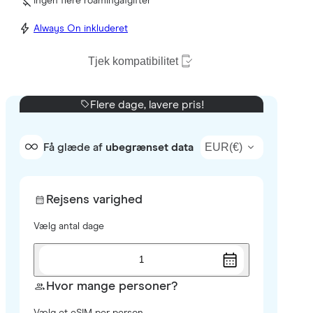
Ingen flere roamingafgifter
Always On inkluderet
Tjek kompatibilitet
Flere dage, lavere pris!
EUR
(
€
)
Få glæde af
ubegrænset data
Rejsens varighed
Vælg antal dage
1
Hvor mange personer?
Vælg et eSIM per person