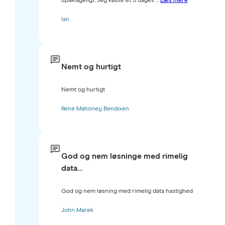
upåklageligt. Jeg købte et 3 dages ...
Læs mere
Ian
Nemt og hurtigt
Nemt og hurtigt
René Mahoney Bendixen
God og nem løsninge med rimelig
data…
God og nem løsning med rimelig data hastighed
John Marek