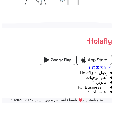
Holafly
م الوجهات
نوني
For Business
تمامات
صُنع باستخدام
بواسطة أشخاص يحبون السفر. Holafly 2026
®