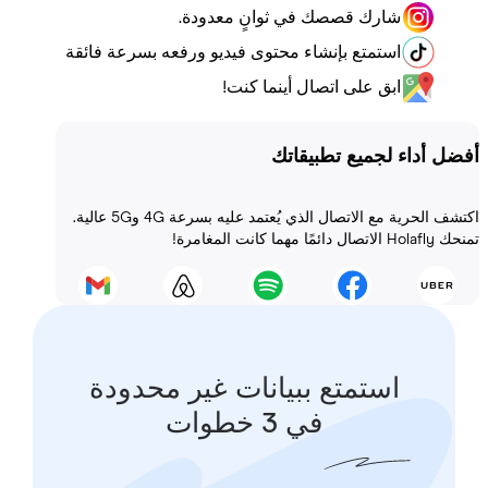
شارك قصصك في ثوانٍ معدودة.
استمتع بإنشاء محتوى فيديو ورفعه بسرعة فائقة
ابق على اتصال أينما كنت!
أداء لجميع تطبيقاتك
اكتشف الحرية مع الاتصال الذي يُعتمد عليه بسرعة 4G و5G عالية.
 المغامرة!
استمتع ببيانات غير محدودة
في 3 خطوات