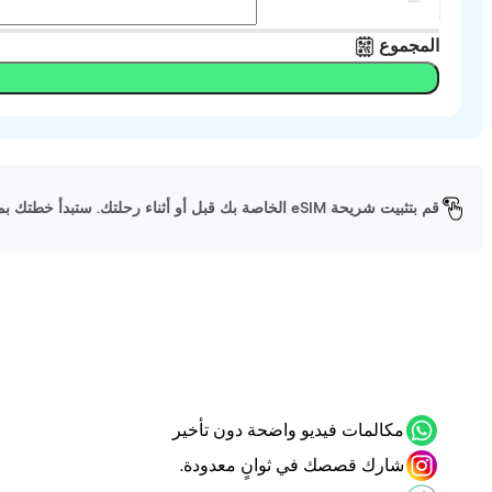
المجموع
قم بتثبيت شريحة eSIM الخاصة بك قبل أو أثناء رحلتك. ستبدأ خطتك بمجرد وصولك إلى وجهتك وتشغيل شريحة eSIM الخاصة بك.
مكالمات فيديو واضحة دون تأخير
شارك قصصك في ثوانٍ معدودة.