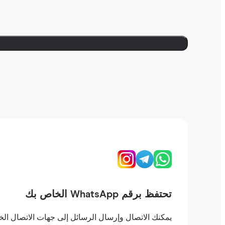
تحتفظ برقم WhatsApp الخاص بك
يمكنك الاتصال وإرسال الرسائل إلى جهات الاتصال الخاصة بك على WhatsApp كما لو كنت في بلدك. لا تفقد ال