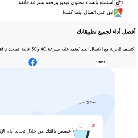
استمتع بإنشاء محتوى فيديو ورفعه بسرعة فائقة
ابق على اتصال أينما كنت!
أفضل أداء لجميع تطبيقاتك
اكتشف الحرية مع الاتصال الذي يُعتمد عليه بسرعة 4G و5G عالية. تمنحك Holafly الاتصال دائمًا مهما كانت المغامرة!
01.
خصص باقتك
من خلال تحديد أيام
الإ