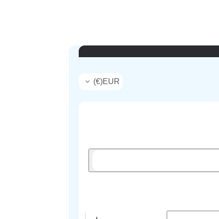
)
€
(
EUR