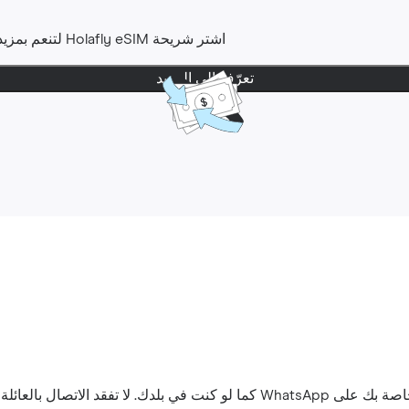
اشتر شريحة Holafly eSIM لتنعم بمزيد من راحة البال. لديك حتى
تعرّف إلى المزيد
اتصال بالعائلة والأصدقاء.