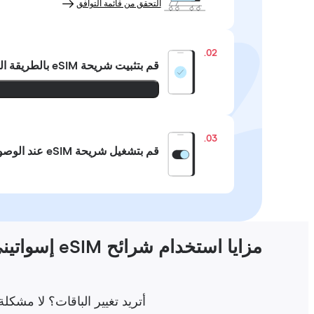
التحقق من قائمة التوافق
02.
قم بتثبيت شريحة eSIM
بالطريقة ال
03.
قم بتشغيل شريحة eSIM عند الوصول
مزايا استخدام شرائح eSIM إسواتيني
أتريد تغيير الباقات؟ لا مشكلة على الإطلاق! اشتر شريحة Holafly eSIM ل