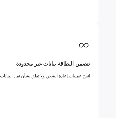
تتضمن البطاقة بيانات غير محدودة
انسَ عمليات إعادة الشحن ولا تقلق بشأن نفاد البيانات. مع بطاقة eSIM المدفوعة مسبقًا مع بيانات غير محدودة إسواتيني