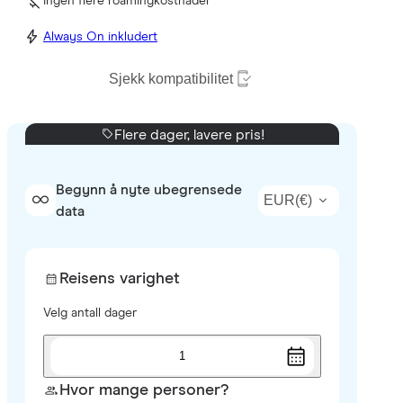
Ingen flere roamingkostnader
Always On inkludert
Sjekk kompatibilitet
Flere dager, lavere pris!
Begynn å nyte ubegrensede
EUR
(
€
)
data
Reisens varighet
Velg antall dager
1
Hvor mange personer?