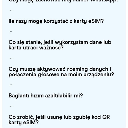
Ile razy mogę korzystać z karty eSIM?
Co się stanie, jeśli wykorzystam dane lub
karta utraci ważność?
Czy muszę aktywować roaming danych i
połączenia głosowe na moim urządzeniu?
Bağlantı hızım azaltılabilir mi?
Co zrobić, jeśli usunę lub zgubię kod QR
karty eSIM?