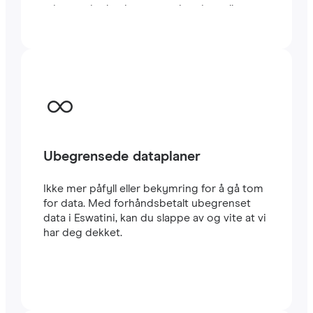
minutter i utlandet, enten du reiser eller
jobber.
Ubegrensede dataplaner
Ikke mer påfyll eller bekymring for å gå tom
for data. Med forhåndsbetalt ubegrenset
data i Eswatini, kan du slappe av og vite at vi
har deg dekket.