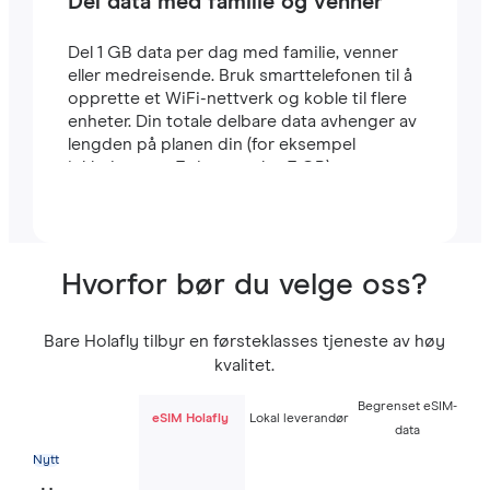
Del data med familie og venner
Del 1 GB data per dag med familie, venner
eller medreisende. Bruk smarttelefonen til å
opprette et WiFi-nettverk og koble til flere
enheter. Din totale delbare data avhenger av
lengden på planen din (for eksempel
inkluderer en 7-dagers plan 7 GB).
Hvorfor bør du velge oss?
Bare Holafly tilbyr en førsteklasses tjeneste av høy
kvalitet.
Begrenset eSIM-
eSIM Holafly
Lokal leverandør
data
Nytt