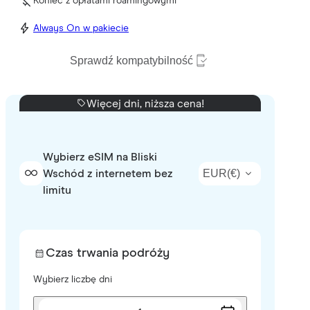
Koniec z opłatami roamingowymi
Always On w pakiecie
Sprawdź kompatybilność
Więcej dni, niższa cena!
Wybierz eSIM na Bliski
EUR
(
€
)
Wschód z internetem bez
limitu
Czas trwania podróży
Wybierz liczbę dni