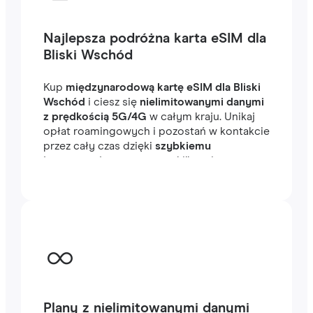
Najlepsza podróżna karta eSIM dla
Bliski Wschód
Kup
międzynarodową kartę eSIM dla Bliski
Wschód
i ciesz się
nielimitowanymi danymi
z prędkością 5G/4G
w całym kraju. Unikaj
opłat roamingowych i pozostań w kontakcie
przez cały czas dzięki
szybkiemu
internetowi
, gotowemu w kilka minut za
granicą, niezależnie od tego, czy
podróżujesz, czy pracujesz.
Plany z nielimitowanymi danymi