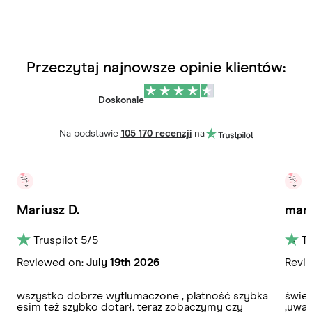
Przeczytaj najnowsze opinie klientów:
Doskonale
Na podstawie
105 170 recenzji
na
Mariusz D.
mar
Truspilot
5
/5
Tr
Reviewed on:
July 19th 2026
Revi
wszystko dobrze wytlumaczone , platność szybka
świet
esim też szybko dotarł. teraz zobaczymy czy
,uważ