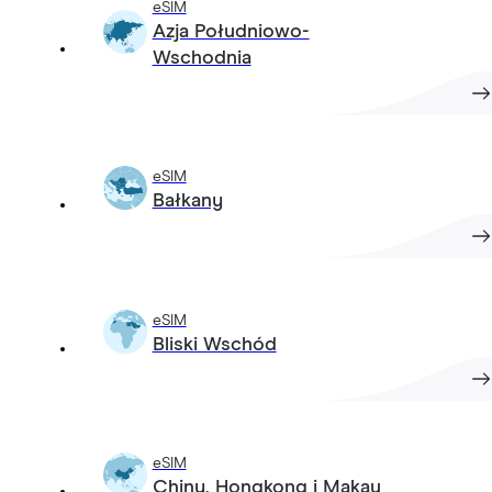
eSIM
Azja Południowo-
Wschodnia
eSIM
Bałkany
eSIM
Bliski Wschód
eSIM
Chiny, Hongkong i Makau