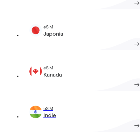
eSIM
Japonia
eSIM
Kanada
eSIM
Indie