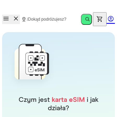
Wyścig po nagrody.
Zaproś znajomych. Zyskaj do €100
Czym jest
karta eSIM
i jak
działa?