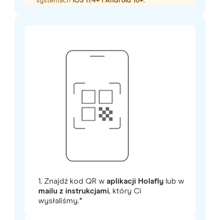
systemach
iOS 17.4+ i Android 10+.
1. Znajdź kod QR w
aplikacji Holafly
lub w
mailu z instrukcjami
, który Ci
wysłaliśmy.*