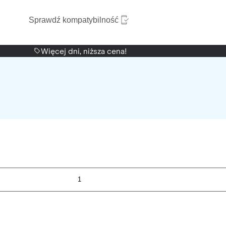
Sprawdź kompatybilność
Więcej dni, niższa cena!
1