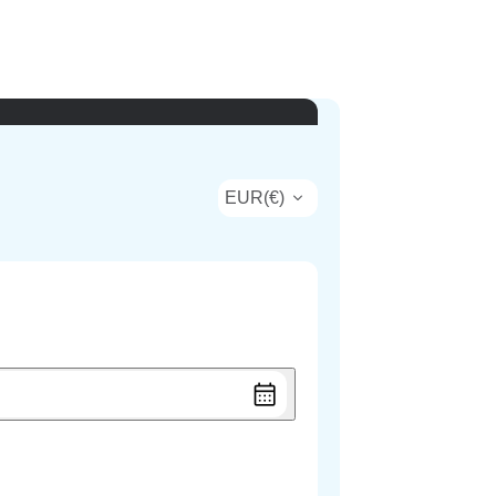
EUR
(
€
)