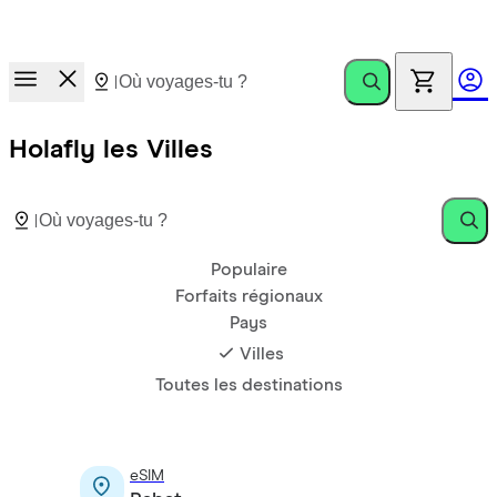
Course aux prix.
Invite des amis. Gagne jusqu’à €100
Holafly les Villes
Populaire
Forfaits régionaux
Pays
Villes
Toutes les destinations
eSIM