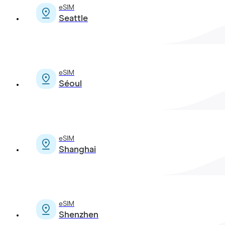
eSIM
Seattle
eSIM
Séoul
eSIM
Shanghai
eSIM
Shenzhen