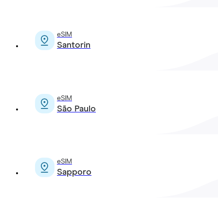
eSIM
Santorin
eSIM
São Paulo
eSIM
Sapporo