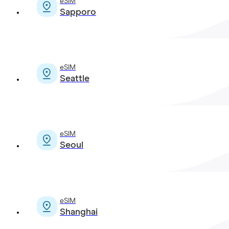
eSIM
Sapporo
eSIM
Seattle
eSIM
Seoul
eSIM
Shanghai