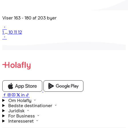
Viser 163 - 180 af 203 byer
1
...
10
11
12
Om Holafly
Bedste destinationer
Juridisk
For Business
Interesseret