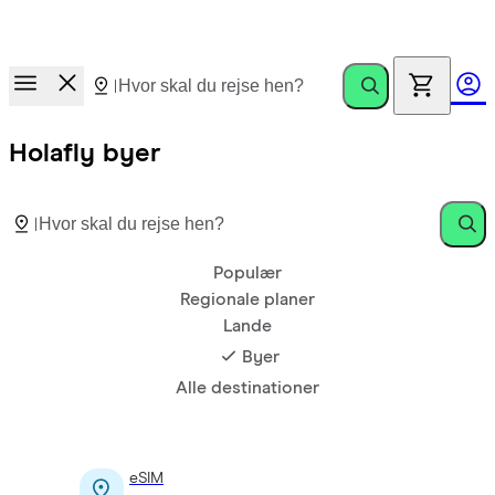
Nyhed!
Dit Holafly eSIM får nu 1 GB ekstra hver måned uden
omkostninger, når dit abonnement udløber.
Holafly byer
Populær
Regionale planer
Lande
Byer
Alle destinationer
eSIM