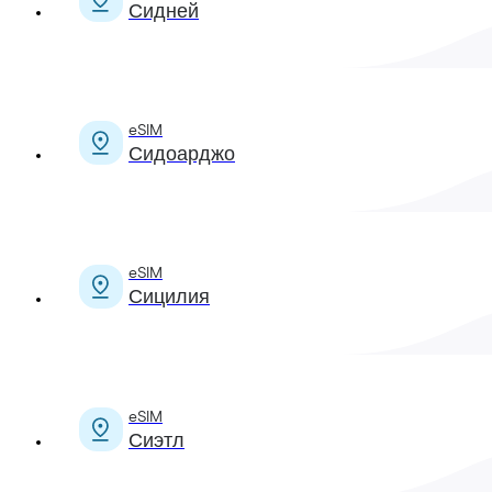
Сидней
eSIM
Сидоарджо
eSIM
Сицилия
eSIM
Сиэтл