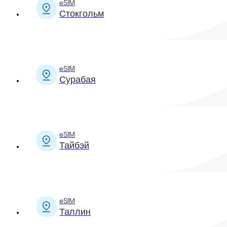
eSIM
Стокгольм
eSIM
Сурабая
eSIM
Тайбэй
eSIM
Таллин