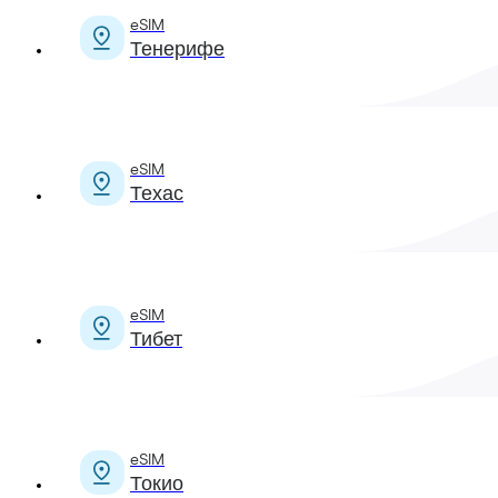
eSIM
Тенерифе
eSIM
Техас
eSIM
Тибет
eSIM
Токио