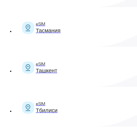
eSIM
Тасмания
eSIM
Ташкент
eSIM
Тбилиси