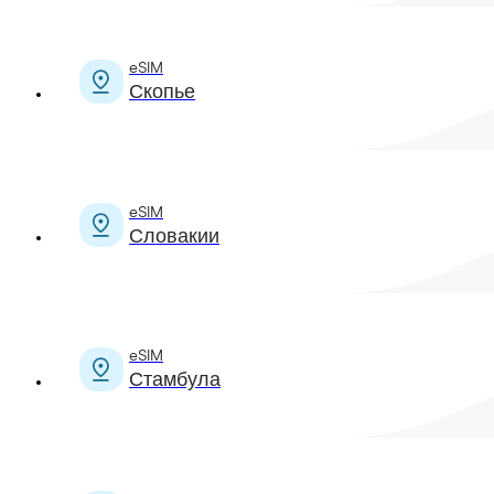
eSIM
Скопье
eSIM
Словакии
eSIM
Стамбула